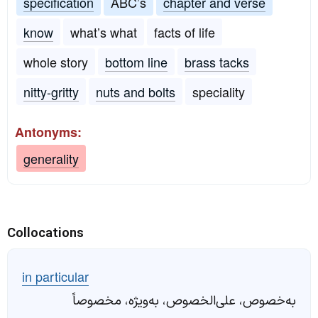
specification
ABC’s
chapter and verse
know
what’s what
facts of life
whole story
bottom line
brass tacks
nitty-gritty
nuts and bolts
speciality
Antonyms:
generality
Collocations
in particular
به‌خصوص، علی‌الخصوص، به‌ویژه، مخصوصاً