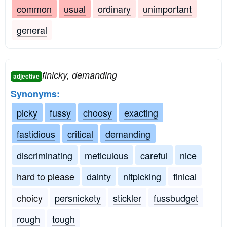
common
usual
ordinary
unimportant
general
finicky, demanding
adjective
Synonyms:
picky
fussy
choosy
exacting
fastidious
critical
demanding
discriminating
meticulous
careful
nice
hard to please
dainty
nitpicking
finical
choicy
persnickety
stickler
fussbudget
rough
tough