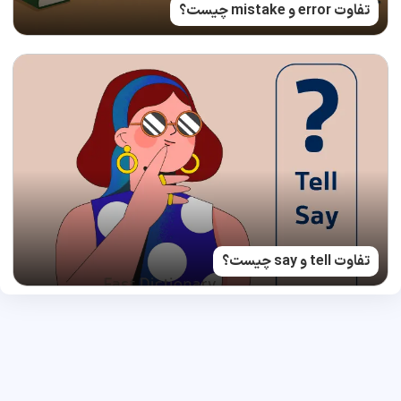
تفاوت error و mistake چیست؟
تفاوت tell و say چیست؟