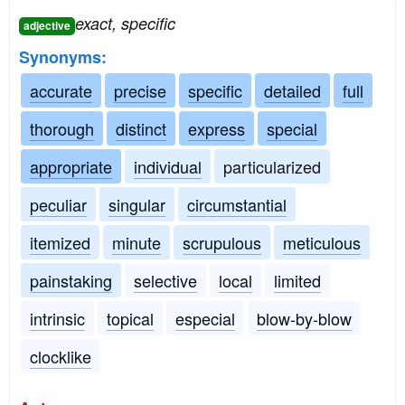
exact, specific
adjective
Synonyms:
accurate
precise
specific
detailed
full
thorough
distinct
express
special
appropriate
individual
particularized
peculiar
singular
circumstantial
itemized
minute
scrupulous
meticulous
painstaking
selective
local
limited
intrinsic
topical
especial
blow-by-blow
clocklike