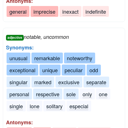
Antonyms:
general
imprecise
inexact
indefinite
notable, uncommon
adjective
Synonyms:
unusual
remarkable
noteworthy
exceptional
unique
peculiar
odd
singular
marked
exclusive
separate
personal
respective
sole
only
one
single
lone
solitary
especial
Antonyms: