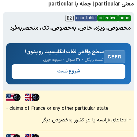
معنی particular | جمله با particular
countable
adjective
noun
B2
مخصوص، ویژه، خاص، به‌‌خصوص، تک، منحصر‌به‌فرد
سطح واقعی لغات انگلیسیت رو بدون!
CEFR
تست رایگان · ۳۰ سوال · نتیجه فوری
شروع تست
claims of France or any other particular state
ادعاهای فرانسه یا هر کشور به‌خصوص دیگر