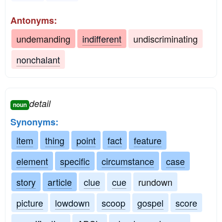
Antonyms:
undemanding
indifferent
undiscriminating
nonchalant
detail
noun
Synonyms:
item
thing
point
fact
feature
element
specific
circumstance
case
story
article
clue
cue
rundown
picture
lowdown
scoop
gospel
score