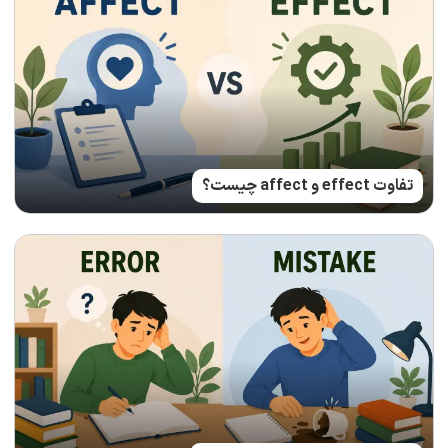
تفاوت effect و affect چیست؟