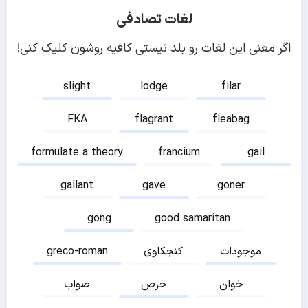
لغات تصادفی
اگر معنی این لغات رو بلد نیستی کافیه روشون کلیک کنی!
slight
lodge
filar
FKA
flagrant
fleabag
formulate a theory
francium
gail
gallant
gave
goner
gong
good samaritan
موجودات
کنجکاوی
greco-roman
خوان
حرص
صواب