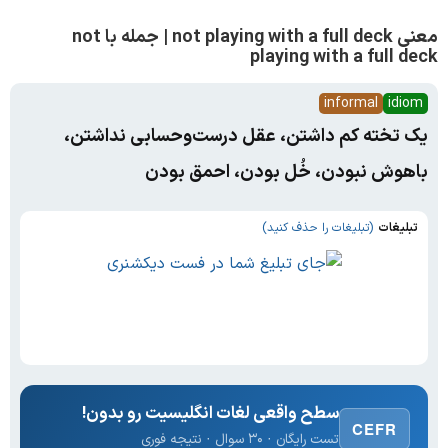
معنی not playing with a full deck | جمله با not
playing with a full deck
informal
idiom
یک تخته کم داشتن، عقل درست‌وحسابی نداشتن،
باهوش نبودن، خُل بودن، احمق بودن
تبلیغات
(تبلیغات را حذف کنید)
سطح واقعی لغات انگلیسیت رو بدون!
CEFR
تست رایگان · ۳۰ سوال · نتیجه فوری