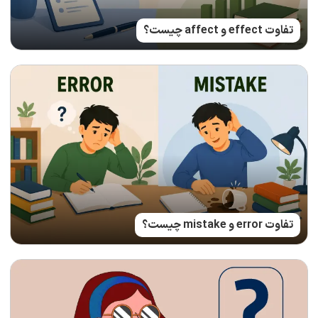
تفاوت effect و affect چیست؟
تفاوت error و mistake چیست؟