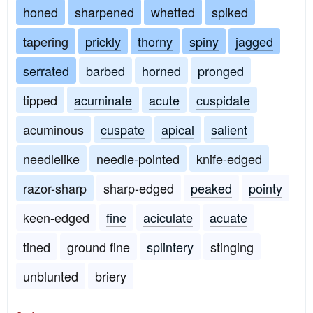
honed
sharpened
whetted
spiked
tapering
prickly
thorny
spiny
jagged
serrated
barbed
horned
pronged
tipped
acuminate
acute
cuspidate
acuminous
cuspate
apical
salient
needlelike
needle-pointed
knife-edged
razor-sharp
sharp-edged
peaked
pointy
keen-edged
fine
aciculate
acuate
tined
ground fine
splintery
stinging
unblunted
briery