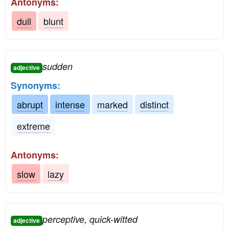
Antonyms:
dull
blunt
sudden
adjective
Synonyms:
abrupt
intense
marked
distinct
extreme
Antonyms:
slow
lazy
perceptive, quick-witted
adjective