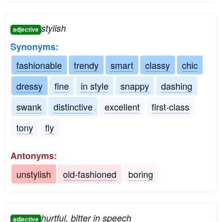
stylish
adjective
Synonyms:
fashionable
trendy
smart
classy
chic
dressy
fine
in style
snappy
dashing
swank
distinctive
excellent
first-class
tony
fly
Antonyms:
unstylish
old-fashioned
boring
hurtful, bitter in speech
adjective