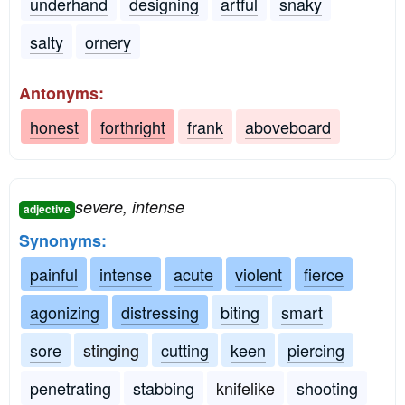
underhand
designing
artful
snaky
salty
ornery
Antonyms:
honest
forthright
frank
aboveboard
severe, intense
adjective
Synonyms:
painful
intense
acute
violent
fierce
agonizing
distressing
biting
smart
sore
stinging
cutting
keen
piercing
penetrating
stabbing
knifelike
shooting