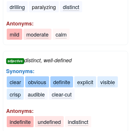
drilling
paralyzing
distinct
Antonyms:
mild
moderate
calm
distinct, well-defined
adjective
Synonyms:
clear
obvious
definite
explicit
visible
crisp
audible
clear-cut
Antonyms:
indefinite
undefined
indistinct