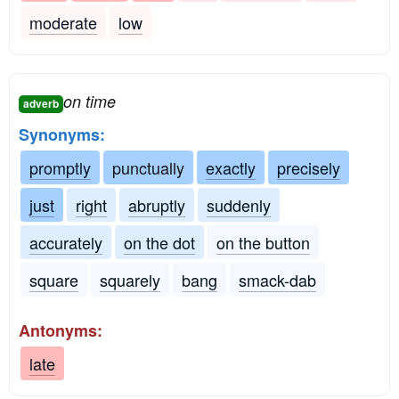
moderate
low
on time
adverb
Synonyms:
promptly
punctually
exactly
precisely
just
right
abruptly
suddenly
accurately
on the dot
on the button
square
squarely
bang
smack-dab
Antonyms:
late