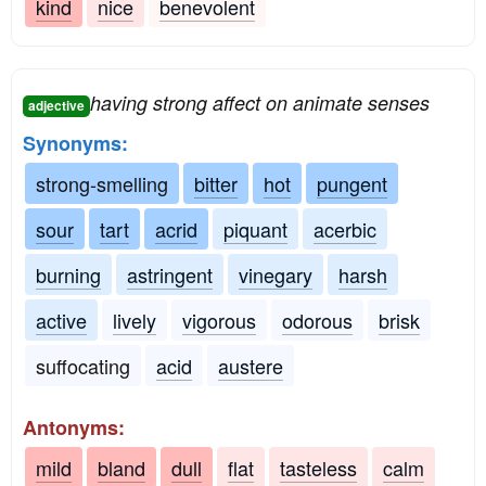
kind
nice
benevolent
having strong affect on animate senses
adjective
Synonyms:
strong-smelling
bitter
hot
pungent
sour
tart
acrid
piquant
acerbic
burning
astringent
vinegary
harsh
active
lively
vigorous
odorous
brisk
suffocating
acid
austere
Antonyms:
mild
bland
dull
flat
tasteless
calm