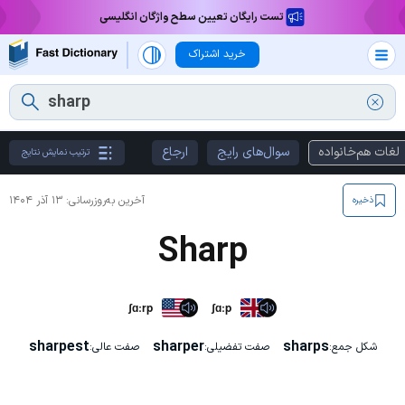
تست رایگان تعیین سطح واژگان انگلیسی
خرید اشتراک
لغات هم‌خانواده
سوال‌های رایج
ارجاع
ترتیب نمایش نتایج
آخرین به‌روزرسانی:
۱۳ آذر ۱۴۰۴
ذخیره
Sharp
ʃɑːrp
ʃɑːp
sharpest
sharper
sharps
شکل جمع:
صفت تفضیلی:
صفت عالی: