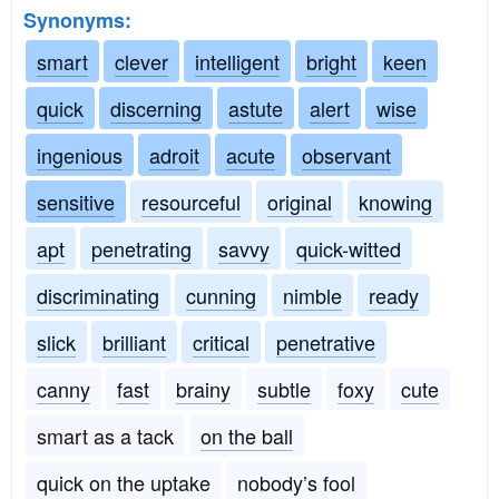
Synonyms:
smart
clever
intelligent
bright
keen
quick
discerning
astute
alert
wise
ingenious
adroit
acute
observant
sensitive
resourceful
original
knowing
apt
penetrating
savvy
quick-witted
discriminating
cunning
nimble
ready
slick
brilliant
critical
penetrative
canny
fast
brainy
subtle
foxy
cute
smart as a tack
on the ball
quick on the uptake
nobody’s fool