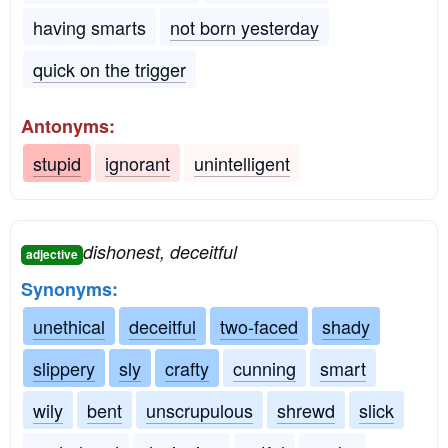
having smarts
not born yesterday
quick on the trigger
Antonyms:
stupid
ignorant
unintelligent
dishonest, deceitful
adjective
Synonyms:
unethical
deceitful
two-faced
shady
slippery
sly
crafty
cunning
smart
wily
bent
unscrupulous
shrewd
slick