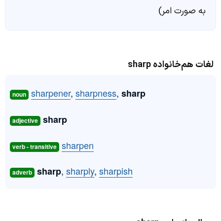
به صورت امر)
لغات هم‌خانواده sharp
sharpener
,
sharpness
,
sharp
noun
sharp
adjective
sharpen
verb - transitive
,
sharply
,
sharpish
sharp
adverb