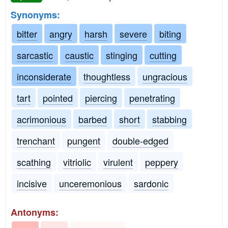
Synonyms:
bitter
angry
harsh
severe
biting
sarcastic
caustic
stinging
cutting
inconsiderate
thoughtless
ungracious
tart
pointed
piercing
penetrating
acrimonious
barbed
short
stabbing
trenchant
pungent
double-edged
scathing
vitriolic
virulent
peppery
incisive
unceremonious
sardonic
Antonyms: