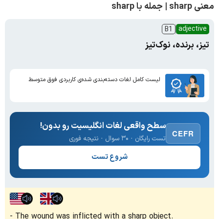
معنی sharp | جمله با sharp
adjective
B1
تیز، برنده، نوک‌تیز
لیست کامل لغات دسته‌بندی شده‌ی کاربردی فوق متوسط
سطح واقعی لغات انگلیسیت رو بدون!
CEFR
تست رایگان · ۳۰ سوال · نتیجه فوری
شروع تست
The wound was inflicted with a sharp object.