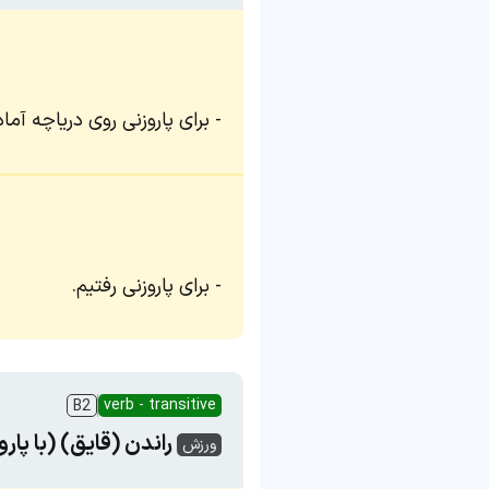
برای پاروزنی روی دریاچه آما
برای پاروزنی رفتیم.
verb - transitive
B2
راندن (قایق) (با پارو
ورزش