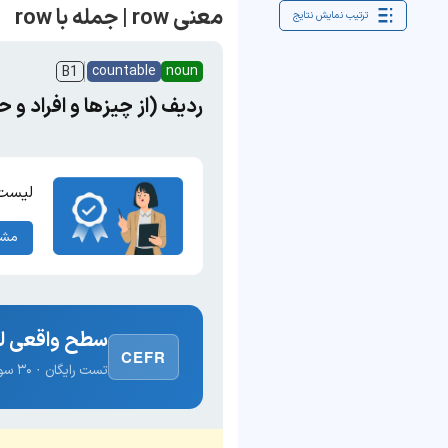
معنی row | جمله با row
ترتیب نمایش نتایج
countable
noun
B1
ردیف (از چیزها و افراد و حی
لیست 
مشا
سطح واقعی لغ
CEFR
تست رایگان · ۳۰ سوال · نتیجه فوری