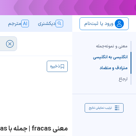
ورود یا ثبت‌نام
دیکشنری
مترجم
معنی و نمونه‌جمله
انگلیسی به انگلیسی
ذخیره
مترادف و متضاد
ارجاع
ترتیب نمایش نتایج
معنی fracas | جمله با fracas