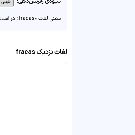
شیوه‌ی رفرنس‌دهی:
معنی لغت «fracas» در
فست‌
لغات نزدیک fracas