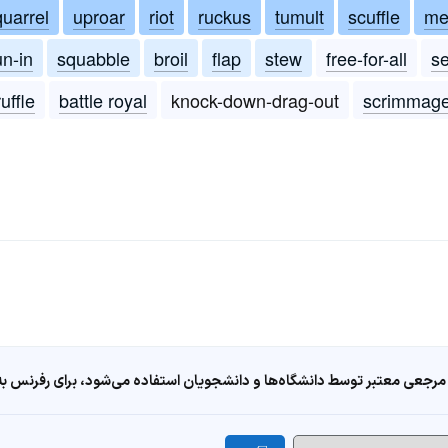
quarrel
uproar
riot
ruckus
tumult
scuffle
me
un-in
squabble
broil
flap
stew
free-for-all
se
ruffle
battle royal
knock-down-drag-out
scrimmag
مرجعی معتبر توسط دانشگاه‌ها و دانشجویان استفاده می‌شود، برای رفرنس به ا