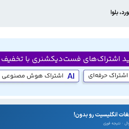
د، بلوا
ات انگلیسیت رو بدون!