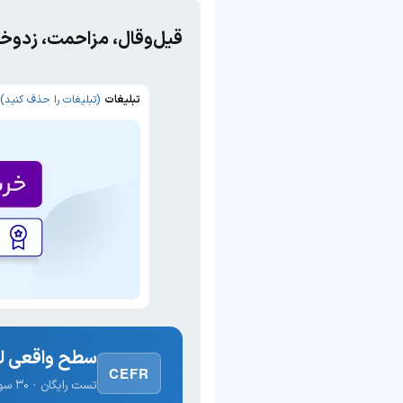
قیل‌وقال، مزاحمت، زد‌وخور
تبلیغات
(تبلیغات را حذف کنید)
سطح واقعی لغ
CEFR
تست رایگان · ۳۰ سوال · نتیجه فوری