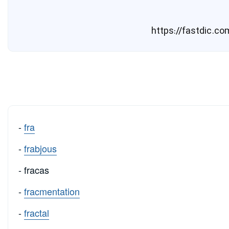
-
fra
-
frabjous
- fracas
-
fracmentation
-
fractal