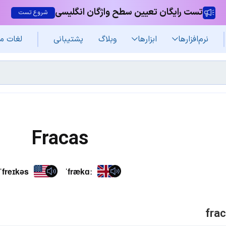
تست رایگان تعیین سطح واژگان انگلیسی
شروع تست
نرم‌افزار‌ها
ابزارها
وبلاگ
پشتیبانی
لغات م
Fracas
ˈfreɪkəs
ˈfrækɑː