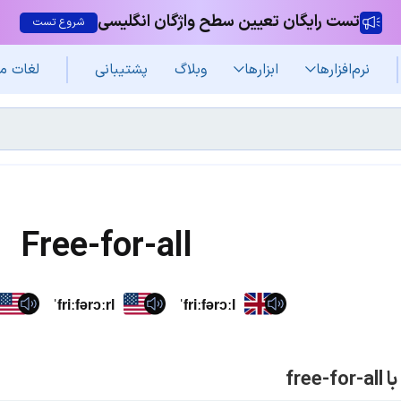
تست رایگان تعیین سطح واژگان انگلیسی
شروع تست
نرم‌افزار‌ها
ابزارها
وبلاگ
پشتیبانی
لغات م
Free-for-all
ˈfriːfərɔːrl
ˈfriːfərɔːl