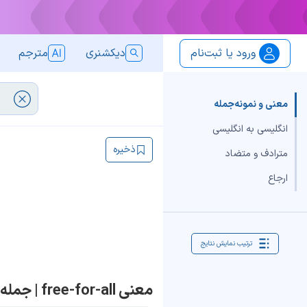
ورود یا ثبت‌نام
دیکشنری
مترجم
معنی و نمونه‌جمله
انگلیسی به انگلیسی
ذخیره
مترادف و متضاد
ارجاع
ترتیب نمایش نتایج
معنی free-for-all | جمله با free-for-all