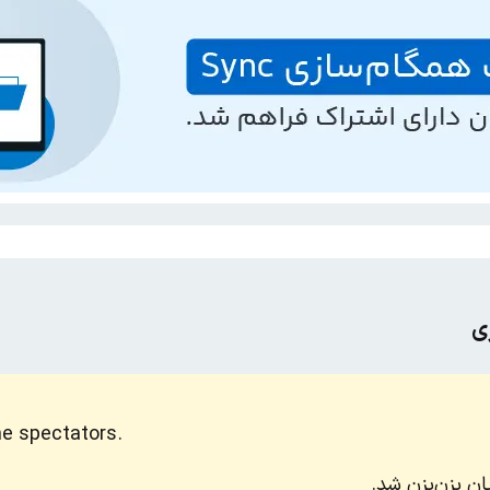
ری
he spectators.
ان بزن‌بزن شد.