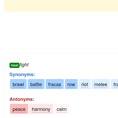
fight
noun
Synonyms:
brawl
battle
fracas
row
riot
melee
fr
Antonyms:
peace
harmony
calm