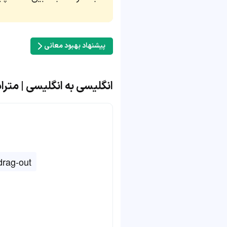
پیشنهاد بهبود معانی
انگلیسی به انگلیسی | مترادف و متض
drag-out