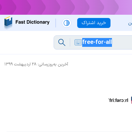
ن
خرید اشتراک
آخرین به‌روزرسانی:
۲۸ اردیبهشت ۱۳۹۹
ˈfriːfərɔːrl