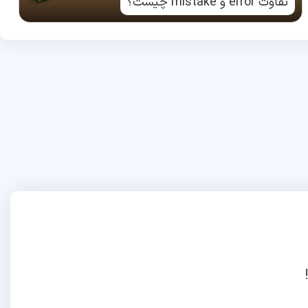
تفاوت error و mistake چیست؟