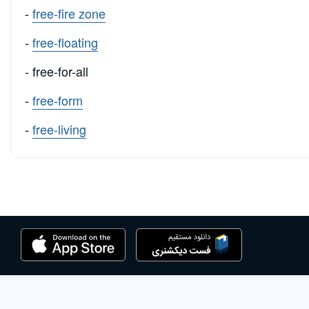
-
free-fire zone
-
free-floating
- free-for-all
-
free-form
-
free-living