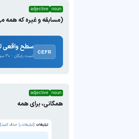
adjective
noun
(مسابقه و غیره که همه می‌
سطح واقعی لغ
CEFR
تست رایگان · ۳۰ سوال · نتیجه فوری
adjective
noun
همگانی، برای همه
تبلیغات
(تبلیغات را حذف کنید)