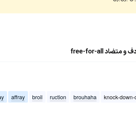
اد free-for-all
ay
affray
broil
ruction
brouhaha
knock-down-