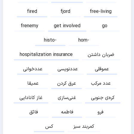
fired
fjord
free-living
frenemy
get involved
go
histo-
hom-
ضربان داشتن
hospitalization insurance
عموقلی
عددنویسی
عددخوانی
عدد مرکب
عرق کردن
عمیقا
کره‌ی جنوبی
غنی‌سازی
غاز کانادایی
فرو
فاطمه
فائق
کمربند سبز
کس