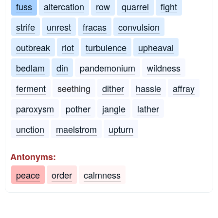
fuss
altercation
row
quarrel
fight
strife
unrest
fracas
convulsion
outbreak
riot
turbulence
upheaval
bedlam
din
pandemonium
wildness
ferment
seething
dither
hassle
affray
paroxysm
pother
jangle
lather
unction
maelstrom
upturn
Antonyms:
peace
order
calmness