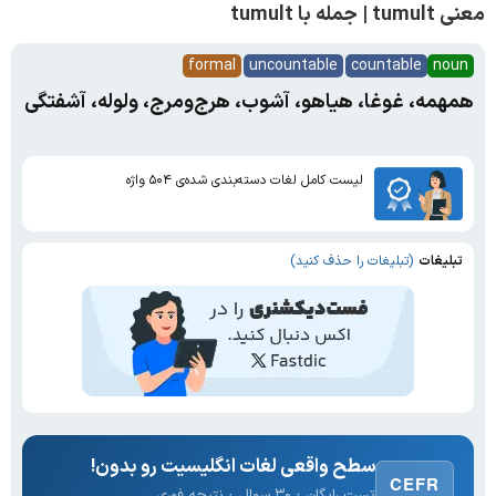
معنی tumult | جمله با tumult
formal
uncountable
countable
noun
همهمه، غوغا، هیاهو، آشوب، هرج‌ومرج، ولوله، آشفتگی
لیست کامل لغات دسته‌بندی شده‌ی ۵۰۴ واژه
تبلیغات
(تبلیغات را حذف کنید)
سطح واقعی لغات انگلیسیت رو بدون!
CEFR
تست رایگان · ۳۰ سوال · نتیجه فوری