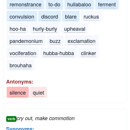
remonstrance
to-do
hullabaloo
ferment
convulsion
discord
blare
ruckus
hoo-ha
hurly-burly
upheaval
pandemonium
buzz
exclamation
vociferation
hubba-hubba
clinker
brouhaha
Antonyms:
silence
quiet
cry out, make commotion
verb
Synonyms: