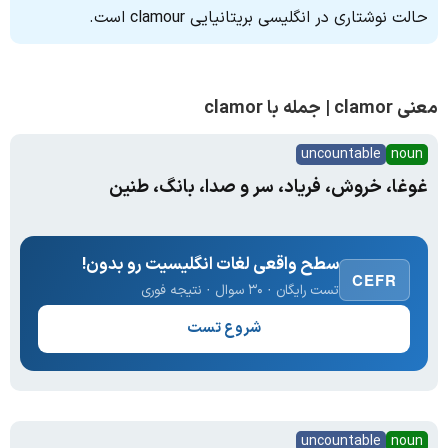
حالت نوشتاری در انگلیسی بریتانیایی clamour است.
معنی clamor | جمله با clamor
uncountable
noun
غوغا، خروش، فریاد، سر و صدا، بانگ، طنین
سطح واقعی لغات انگلیسیت رو بدون!
CEFR
تست رایگان · ۳۰ سوال · نتیجه فوری
شروع تست
uncountable
noun