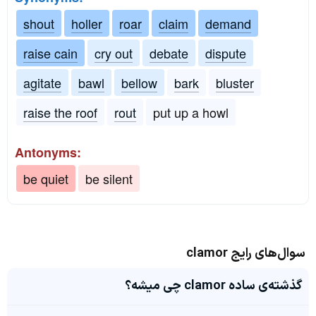
shout
holler
roar
claim
demand
raise cain
cry out
debate
dispute
agitate
bawl
bellow
bark
bluster
raise the roof
rout
put up a howl
Antonyms:
be quiet
be silent
سوال‌های رایج clamor
گذشته‌ی ساده clamor چی میشه؟