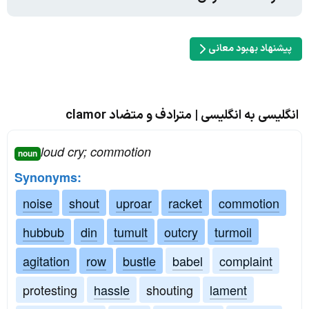
پیشنهاد بهبود معانی
انگلیسی به انگلیسی | مترادف و متضاد clamor
loud cry; commotion
noun
Synonyms:
noise
shout
uproar
racket
commotion
hubbub
din
tumult
outcry
turmoil
agitation
row
bustle
babel
complaint
protesting
hassle
shouting
lament