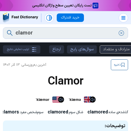
تست رایگان تعیین سطح واژگان انگلیسی
خرید اشتراک
مترادف و متضاد
سوال‌های رایج
ارجاع
ترتیب نمایش نتایج
آخرین به‌روزرسانی:
۱۳ آذر ۱۴۰۲
ذخیره
Clamor
ˈklæmər
ˈklæmə
clamors
clamored
clamored
گذشته‌ی ساده:
شکل سوم:
سوم‌شخص مفرد:
توضیحات: