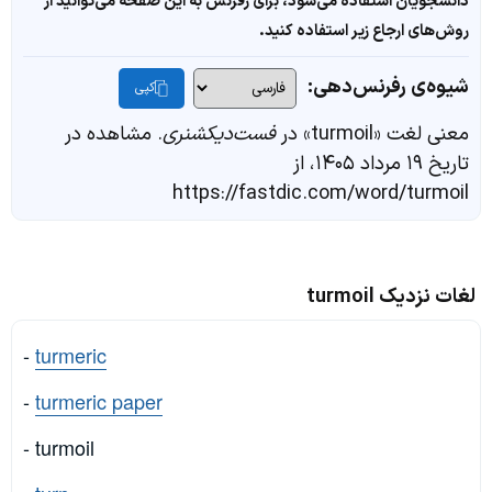
دانشجویان استفاده می‌شود، برای رفرنس به این صفحه می‌توانید از
روش‌های ارجاع زیر استفاده کنید.
شیوه‌ی رفرنس‌دهی:
کپی
معنی لغت «turmoil» در
فست‌دیکشنری
. مشاهده در
تاریخ ۱۹ مرداد ۱۴۰۵، از
https://fastdic.com/word/turmoil
لغات نزدیک turmoil
-
turmeric
-
turmeric paper
- turmoil