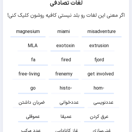
لغات تصادفی
اگر معنی این لغات رو بلد نیستی کافیه روشون کلیک کنی!
magnesium
miami
misadventure
MLA
exotoxin
extrusion
fa
fired
fjord
free-living
frenemy
get involved
go
histo-
hom-
عددنویسی
عددخوانی
ضربان داشتن
عرق کردن
عمیقا
عموقلی
غنی‌سازی
غاز کانادایی
عدد مرکب