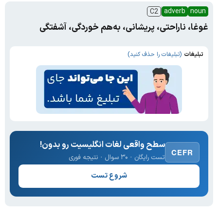
adverb
noun
C2
غوغا، ناراحتی، پریشانی، به‌هم خوردگی، آشفتگی
تبلیغات
(تبلیغات را حذف کنید)
سطح واقعی لغات انگلیسیت رو بدون!
CEFR
تست رایگان · ۳۰ سوال · نتیجه فوری
شروع تست