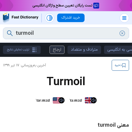
تست رایگان تعیین سطح واژگان انگلیسی
خرید اشتراک
سی به انگلیسی
مترادف و متضاد
ارجاع
ترتیب نمایش نتایج
آخرین به‌روزرسانی:
۱۷ تیر ۱۳۹۹
ذخیره
Turmoil
ˈtɜrːmɔɪl
ˈtɜːmɔɪl
معنی turmoil