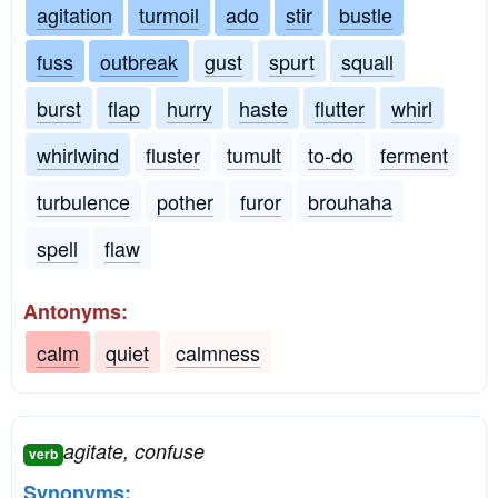
agitation
turmoil
ado
stir
bustle
fuss
outbreak
gust
spurt
squall
burst
flap
hurry
haste
flutter
whirl
whirlwind
fluster
tumult
to-do
ferment
turbulence
pother
furor
brouhaha
spell
flaw
Antonyms:
calm
quiet
calmness
agitate, confuse
verb
Synonyms: