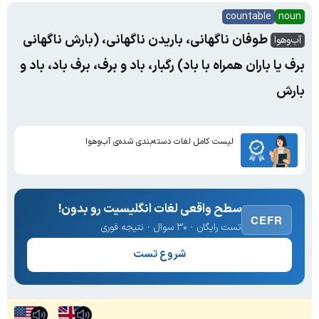
countable
noun
طوفان ناگهانی، باریدن ناگهانی، (بارش ناگهانی
آب‌و‌هوا
برف یا باران همراه با باد) رگبار، باد و برف، برف باد، باد و
بارش
لیست کامل لغات دسته‌بندی شده‌ی آب‌و‌هوا
سطح واقعی لغات انگلیسیت رو بدون!
CEFR
تست رایگان · ۳۰ سوال · نتیجه فوری
شروع تست