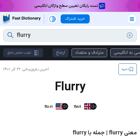
تست رایگان تعیین سطح واژگان انگلیسی
خرید اشتراک
سی به انگلیسی
مترادف و متضاد
ارجاع
ترتیب نمایش نتایج
آخرین به‌روزرسانی:
۲۲ آذر ۱۴۰۱
ذخیره
Flurry
ˈflɜːri
ˈflʌri
معنی flurry | جمله با flurry