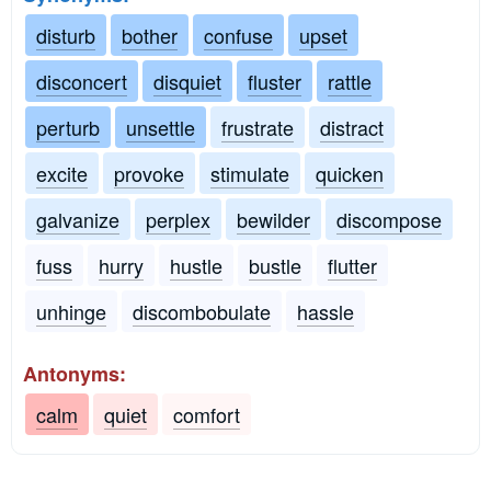
disturb
bother
confuse
upset
disconcert
disquiet
fluster
rattle
perturb
unsettle
frustrate
distract
excite
provoke
stimulate
quicken
galvanize
perplex
bewilder
discompose
fuss
hurry
hustle
bustle
flutter
unhinge
discombobulate
hassle
Antonyms:
calm
quiet
comfort