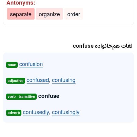
Antonyms:
separate
organize
order
لغات هم‌خانواده confuse
confusion
noun
confused
,
confusing
adjective
confuse
verb - transitive
confusedly
,
confusingly
adverb