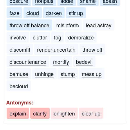
obscure
nonplus
addle
shame
abash
faze
cloud
darken
stir up
throw off balance
misinform
lead astray
involve
clutter
fog
demoralize
discomfit
render uncertain
throw off
discountenance
mortify
bedevil
bemuse
unhinge
stump
mess up
becloud
Antonyms:
explain
clarify
enlighten
clear up