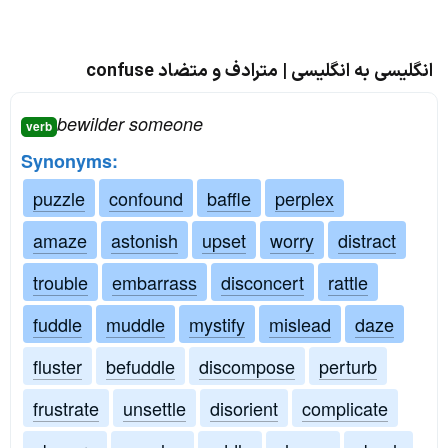
انگلیسی به انگلیسی | مترادف و متضاد confuse
bewilder someone
verb
Synonyms:
puzzle
confound
baffle
perplex
amaze
astonish
upset
worry
distract
trouble
embarrass
disconcert
rattle
fuddle
muddle
mystify
mislead
daze
fluster
befuddle
discompose
perturb
frustrate
unsettle
disorient
complicate