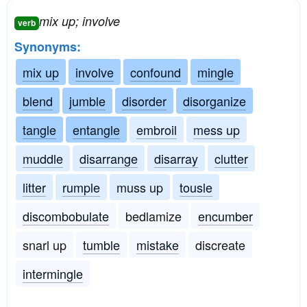
mix up; involve
verb
Synonyms:
mix up
involve
confound
mingle
blend
jumble
disorder
disorganize
tangle
entangle
embroil
mess up
muddle
disarrange
disarray
clutter
litter
rumple
muss up
tousle
discombobulate
bedlamize
encumber
snarl up
tumble
mistake
discreate
intermingle