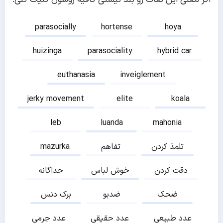
parasocially
hortense
hoya
huizinga
parasociality
hybrid car
euthanasia
inveiglement
jerky movement
elite
koala
leb
luanda
mahonia
تلمذ کردن
تفاهم
mazurka
دقت کردن
خوش لباس
جداگانه
ضحک
ضدبو
برک دنس
عدد طبیعی
عدد حقیقی
عدد جرمی