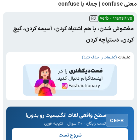
معنی confuse | جمله با confuse
verb - transitive
B2
مغشوش شدن، با هم اشتباه کردن، آسیمه کردن، گیج
کردن، دستپاچه کردن
تبلیغات
(تبلیغات را حذف کنید)
سطح واقعی لغات انگلیسیت رو بدون!
CEFR
تست رایگان · ۳۰ سوال · نتیجه فوری
شروع تست