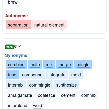
brew
Antonyms:
separation
natural element
mix
verb
Synonyms:
combine
unite
mix
merge
mingle
fuse
compound
integrate
meld
intermix
commingle
synthesize
amalgamate
coalesce
cement
commix
interblend
weld