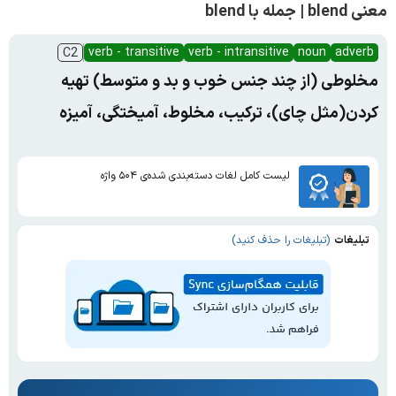
معنی blend | جمله با blend
verb - transitive
verb - intransitive
noun
adverb
C2
مخلوطی (از چند جنس خوب و بد و متوسط) تهیه
کردن(مثل چای)، ترکیب، مخلوط، آمیختگی، آمیزه
لیست کامل لغات دسته‌بندی شده‌ی ۵۰۴ واژه
تبلیغات
(تبلیغات را حذف کنید)