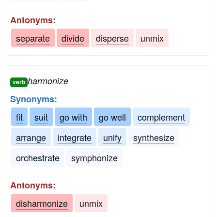
Antonyms:
separate
divide
disperse
unmix
harmonize
verb
Synonyms:
fit
suit
go with
go well
complement
arrange
integrate
unify
synthesize
orchestrate
symphonize
Antonyms:
disharmonize
unmix