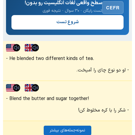
سطح واقعی لغات انگلیسیت رو بدون!
CEFR
تست رایگان · ۳۰ سوال · نتیجه فوری
شروع تست
He blended two different kinds of tea.
او دو نوع چای را آمیخت.
Blend the butter and sugar together!
شکر را با کره مخلوط کن!
نمونه‌جمله‌های بیشتر