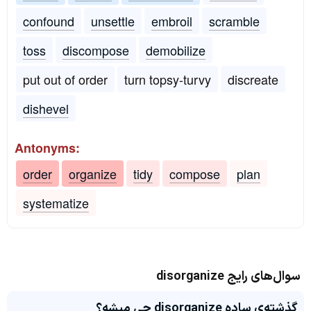
confound
unsettle
embroil
scramble
toss
discompose
demobilize
put out of order
turn topsy-turvy
discreate
dishevel
Antonyms:
order
organize
tidy
compose
plan
systematize
سوال‌های رایج disorganize
گذشته‌ی ساده disorganize چی میشه؟