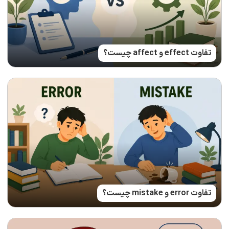
تفاوت effect و affect چیست؟
تفاوت error و mistake چیست؟