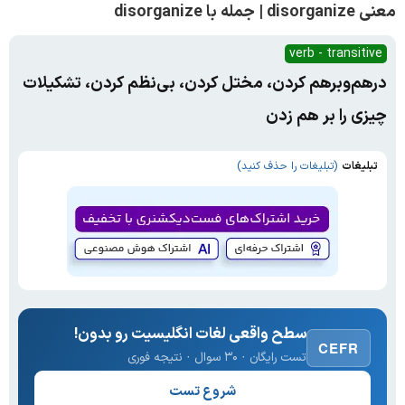
معنی disorganize | جمله با disorganize
verb - transitive
درهم‌وبرهم کردن، مختل کردن، بی‌نظم کردن، تشکیلات
چیزی را بر هم زدن
تبلیغات
(تبلیغات را حذف کنید)
سطح واقعی لغات انگلیسیت رو بدون!
CEFR
تست رایگان · ۳۰ سوال · نتیجه فوری
شروع تست