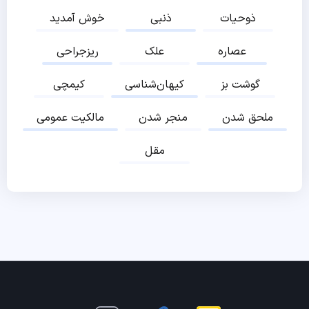
ذوحیات
ذنبی
خوش آمدید
عصاره
علک
ریزجراحی
گوشت بز
کیهان‌شناسی
کیمچی
ملحق شدن
منجر شدن
مالکیت عمومی
مقل