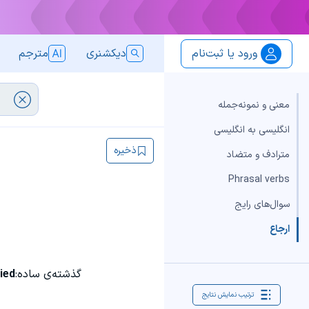
ورود یا ثبت‌نام
دیکشنری
مترجم
معنی و نمونه‌جمله
انگلیسی به انگلیسی
ذخیره
مترادف و متضاد
Phrasal verbs
سوال‌های رایج
ارجاع
گذشته‌ی ساده:
died
ترتیب نمایش نتایج