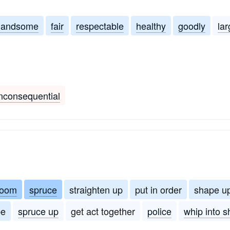
handsome
fair
respectable
healthy
goodly
lar
inconsequential
room
spruce
straighten up
put in order
shape u
pe
spruce up
get act together
police
whip into 