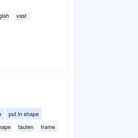
gish
vast
p
put in shape
shape
tauten
frame