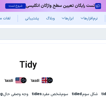
تست رایگان تعیین سطح واژگان انگلیسی
شروع تست
نرم‌افزار‌ها
ابزارها
وبلاگ
پشتیبانی
لغات م
Tidy
ˈtaɪdi
ˈtaɪdi
ti
شکل سوم:
tidied
سوم‌شخص مفرد:
tidies
وجه وصفی حال:
ng