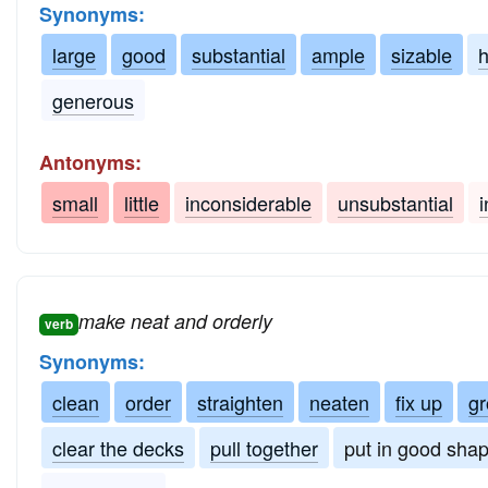
Synonyms:
large
good
substantial
ample
sizable
generous
Antonyms:
small
little
inconsiderable
unsubstantial
make neat and orderly
verb
Synonyms:
clean
order
straighten
neaten
fix up
g
clear the decks
pull together
put in good sha