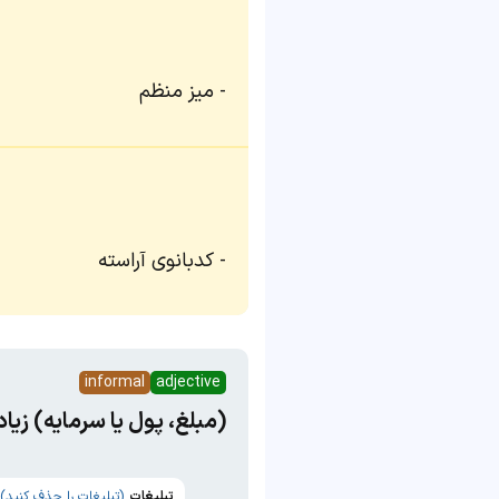
میز منظم
کدبانوی آراسته
informal
adjective
(مبلغ، پول یا سرمایه) زیاد
تبلیغات
(تبلیغات را حذف کنید)