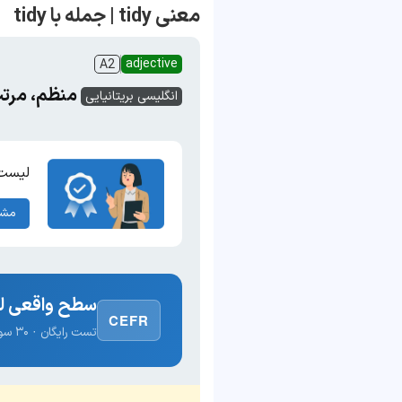
معنی tidy | جمله با tidy
adjective
A2
منظم، مرتب،
انگلیسی بریتانیایی
لیست 
مشا
سطح واقعی لغ
CEFR
تست رایگان · ۳۰ سوال · نتیجه فوری