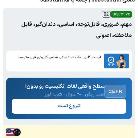
معنی substantial | جمله با substantial
adjective
B2
مهم، ضروری، قابل‌توجه، اساسی، دندان‌گیر، قابل
ملاحظه، اصولی
لیست کامل لغات دسته‌بندی شده‌ی کاربردی فوق متوسط
سطح واقعی لغات انگلیسیت رو بدون!
CEFR
تست رایگان · ۳۰ سوال · نتیجه فوری
شروع تست