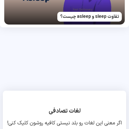
تفاوت sleep و asleep چیست؟
لغات تصادفی
اگر معنی این لغات رو بلد نیستی کافیه روشون کلیک کنی!