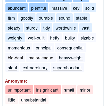
abundant
plentiful
massive
key
solid
firm
goodly
durable
sound
stable
steady
sturdy
tidy
worthwhile
vast
weighty
well-built
hefty
bulky
sizable
momentous
principal
consequential
big-deal
major-league
heavyweight
stout
extraordinary
superabundant
Antonyms:
unimportant
insignificant
small
minor
little
unsubstantial