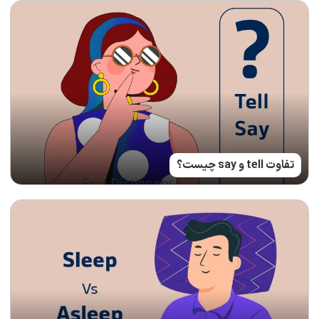
تفاوت tell و say چیست؟