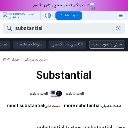
تست رایگان تعیین سطح واژگان انگلیسی
خرید اشتراک
معنی و نمونه‌جمله
انگلیسی به انگلیسی
مترادف و متضاد
لغات 
آخرین به‌روزرسانی:
۱ خرداد ۱۴۰۳
Substantial
səbˈstænʃl
səbˈstænʃl
most substantial
more substantial
صفت تفضیلی:
صفت عالی: