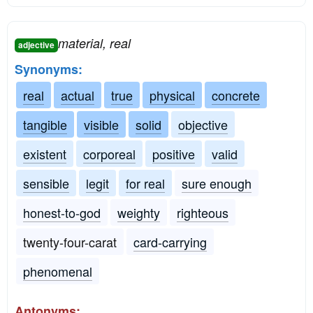
material, real
adjective
Synonyms:
real
actual
true
physical
concrete
tangible
visible
solid
objective
existent
corporeal
positive
valid
sensible
legit
for real
sure enough
honest-to-god
weighty
righteous
twenty-four-carat
card-carrying
phenomenal
Antonyms: