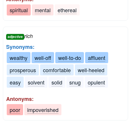
spiritual
mental
ethereal
rich
adjective
Synonyms:
wealthy
well-off
well-to-do
affluent
prosperous
comfortable
well-heeled
easy
solvent
solid
snug
opulent
Antonyms:
poor
impoverished