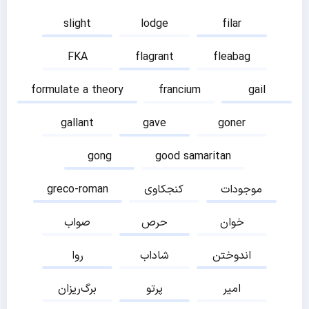
slight
lodge
filar
FKA
flagrant
fleabag
formulate a theory
francium
gail
gallant
gave
goner
gong
good samaritan
موجودات
کنجکاوی
greco-roman
خوان
حرص
صواب
اندوختن
شاداب
روا
امیر
پرتو
برگ‌ریزان