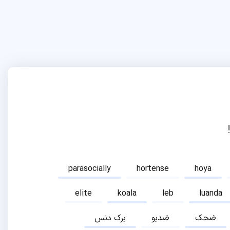
parasocially
hortense
hoya
elite
koala
leb
luanda
ضحک
ضدبو
برک دنس