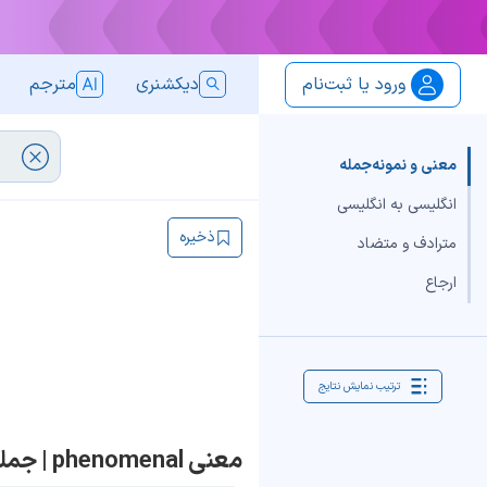
ورود یا ثبت‌نام
دیکشنری
مترجم
معنی و نمونه‌جمله
انگلیسی به انگلیسی
ذخیره
مترادف و متضاد
ارجاع
ترتیب نمایش نتایج
معنی phenomenal | جمله با phenomenal