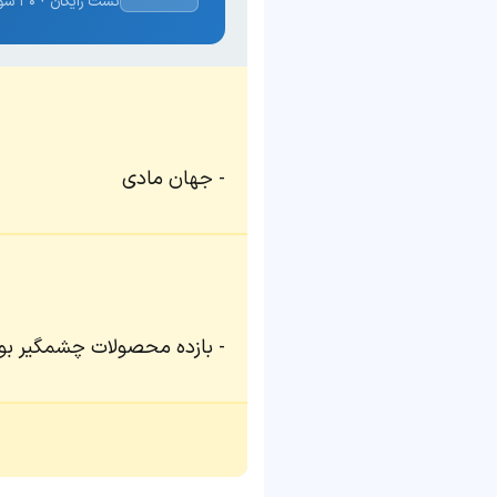
تست رایگان · ۳۰ سوال · نتیجه فوری
جهان مادی
بازده محصولات چشمگیر بو