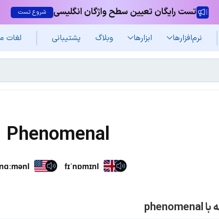
تست رایگان تعیین سطح واژگان انگلیسی
شروع تست
نرم‌افزار‌ها
ابزارها
وبلاگ
پشتیبانی
لغات م
Phenomenal
ˈnɑːmənl
fɪˈnɒmɪnl