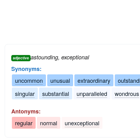
astounding, exceptional
adjective
Synonyms:
uncommon
unusual
extraordinary
outstand
singular
substantial
unparalleled
wondrous
Antonyms:
regular
normal
unexceptional