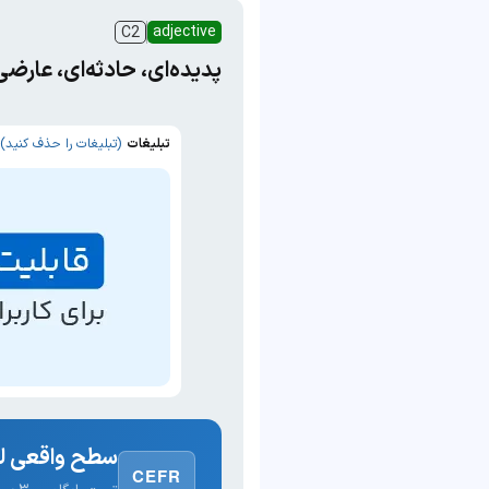
adjective
C2
پدیده‌ای، حادثه‌ای، عارض
تبلیغات
(تبلیغات را حذف کنید)
سطح واقعی لغ
CEFR