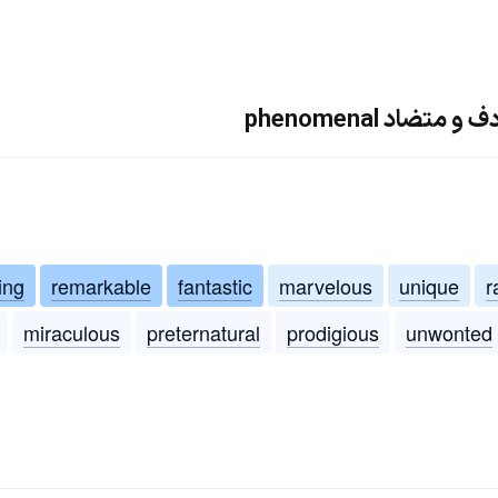
ضاد phenomenal
ing
remarkable
fantastic
marvelous
unique
r
miraculous
preternatural
prodigious
unwonted