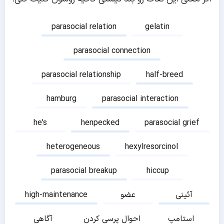
parasocial relation
gelatin
parasocial connection
parasocial relationship
half-breed
hamburg
parasocial interaction
he's
henpecked
parasocial grief
heterogeneous
hexylresorcinol
parasocial breakup
hiccup
آئینی
عضو
high-maintenance
استامپ
احوال پرسی کردن
آگاهی