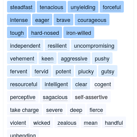
steadfast
tenacious
unyielding
forceful
intense
eager
brave
courageous
tough
hard-nosed
iron-willed
independent
resilient
uncompromising
vehement
keen
aggressive
pushy
fervent
fervid
potent
plucky
gutsy
resourceful
intelligent
clear
cogent
perceptive
sagacious
self-assertive
take charge
severe
deep
fierce
violent
wicked
zealous
mean
handful
unbending