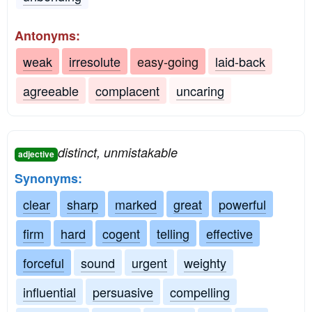
Antonyms:
weak
irresolute
easy-going
laid-back
agreeable
complacent
uncaring
distinct, unmistakable
adjective
Synonyms:
clear
sharp
marked
great
powerful
firm
hard
cogent
telling
effective
forceful
sound
urgent
weighty
influential
persuasive
compelling