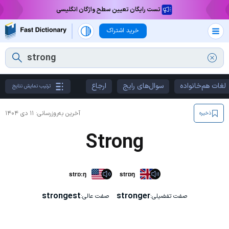
تست رایگان تعیین سطح واژگان انگلیسی
خرید اشتراک
لغات هم‌خانواده
سوال‌های رایج
ارجاع
ترتیب نمایش نتایج
آخرین به‌روزرسانی:
۱۱ دی ۱۴۰۴
ذخیره
Strong
strɒːŋ
strɒŋ
strongest
stronger
صفت تفضیلی:
صفت عالی: