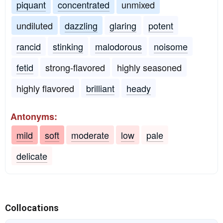
piquant
concentrated
unmixed
undiluted
dazzling
glaring
potent
rancid
stinking
malodorous
noisome
fetid
strong-flavored
highly seasoned
highly flavored
brilliant
heady
Antonyms:
mild
soft
moderate
low
pale
delicate
Collocations