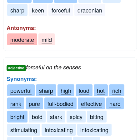
sharp
keen
forceful
draconian
Antonyms:
moderate
mild
forceful on the senses
adjective
Synonyms:
powerful
sharp
high
loud
hot
rich
rank
pure
full-bodied
effective
hard
bright
bold
stark
spicy
biting
stimulating
intoxicating
intoxicating