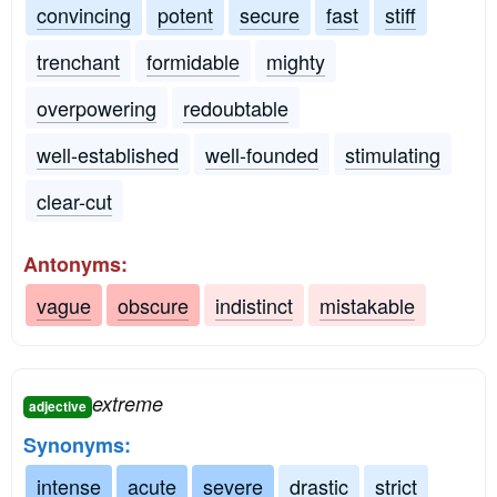
convincing
potent
secure
fast
stiff
trenchant
formidable
mighty
overpowering
redoubtable
well-established
well-founded
stimulating
clear-cut
Antonyms:
vague
obscure
indistinct
mistakable
extreme
adjective
Synonyms:
intense
acute
severe
drastic
strict