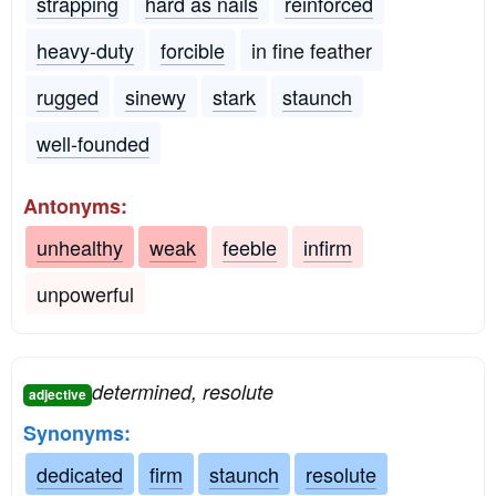
strapping
hard as nails
reinforced
heavy-duty
forcible
in fine feather
rugged
sinewy
stark
staunch
well-founded
Antonyms:
unhealthy
weak
feeble
infirm
unpowerful
determined, resolute
adjective
Synonyms:
dedicated
firm
staunch
resolute