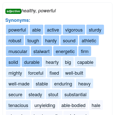
healthy, powerful
adjective
Synonyms:
powerful
able
active
vigorous
sturdy
robust
tough
hardy
sound
athletic
muscular
stalwart
energetic
firm
solid
durable
hearty
big
capable
mighty
forceful
fixed
well-built
well-made
stable
enduring
heavy
secure
steady
stout
substantial
tenacious
unyielding
able-bodied
hale