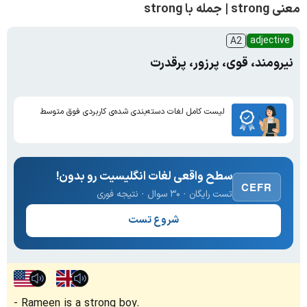
معنی strong | جمله با strong
adjective
A2
نیرومند، قوی، پرزور، پرقدرت
لیست کامل لغات دسته‌بندی شده‌ی کاربردی فوق متوسط
سطح واقعی لغات انگلیسیت رو بدون!
CEFR
تست رایگان · ۳۰ سوال · نتیجه فوری
شروع تست
Rameen is a strong boy.