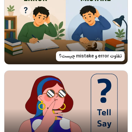
تفاوت error و mistake چیست؟