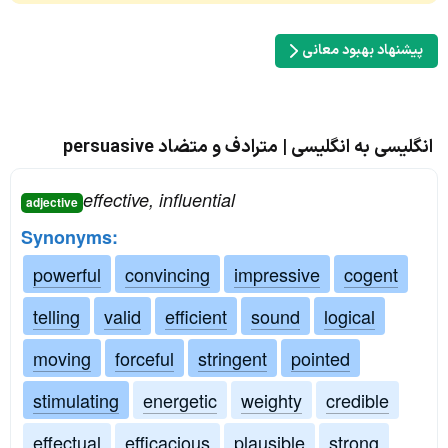
پیشنهاد بهبود معانی
انگلیسی به انگلیسی | مترادف و متضاد persuasive
effective, influential
adjective
Synonyms:
powerful
convincing
impressive
cogent
telling
valid
efficient
sound
logical
moving
forceful
stringent
pointed
stimulating
energetic
weighty
credible
effectual
efficacious
plausible
strong