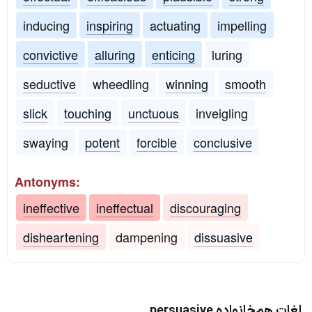
inducing
inspiring
actuating
impelling
convictive
alluring
enticing
luring
seductive
wheedling
winning
smooth
slick
touching
unctuous
inveigling
swaying
potent
forcible
conclusive
Antonyms:
ineffective
ineffectual
discouraging
disheartening
dampening
dissuasive
لغات هم‌خانواده persuasive