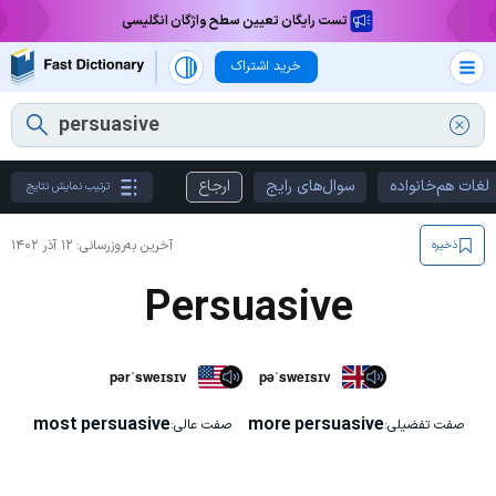
تست رایگان تعیین سطح واژگان انگلیسی
خرید اشتراک
لغات هم‌خانواده
سوال‌های رایج
ارجاع
ترتیب نمایش نتایج
آخرین به‌روزرسانی:
۱۲ آذر ۱۴۰۲
ذخیره
Persuasive
pərˈsweɪsɪv
pəˈsweɪsɪv
most persuasive
more persuasive
صفت تفضیلی:
صفت عالی: