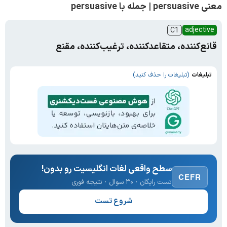
معنی persuasive | جمله با persuasive
adjective
C1
قانع‌کننده، متقاعد‌کننده، ترغیب‌کننده، مقنع
تبلیغات
(تبلیغات را حذف کنید)
سطح واقعی لغات انگلیسیت رو بدون!
CEFR
تست رایگان · ۳۰ سوال · نتیجه فوری
شروع تست