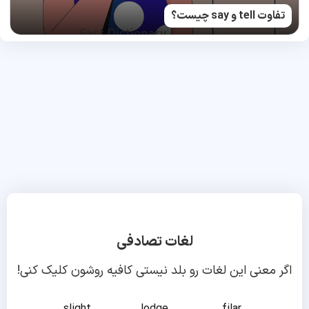
تفاوت tell و say چیست؟
لغات تصادفی
اگر معنی این لغات رو بلد نیستی کافیه روشون کلیک کنی!