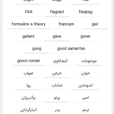
slight
lodge
filar
FKA
flagrant
fleabag
formulate a theory
francium
gail
gallant
gave
goner
gong
good samaritan
موجودات
کنجکاوی
greco-roman
خوان
حرص
صواب
اندوختن
شاداب
روا
امیر
پرتو
برگ‌ریزان
ترنم
پدر
انبارگردانی