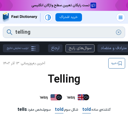
تست رایگان تعیین سطح واژگان انگلیسی
خرید اشتراک
مترادف و متضاد
سوال‌های رایج
ارجاع
ترتیب نمایش نتایج
آخرین به‌روزرسانی:
۱۳ آذر ۱۴۰۲
ذخیره
Telling
ˈtelɪŋ
ˈtelɪŋ
tells
told
told
گذشته‌ی ساده:
شکل سوم:
سوم‌شخص مفرد: