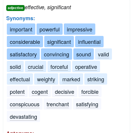
effective, significant
adjective
Synonyms:
important
powerful
impressive
considerable
significant
influential
satisfactory
convincing
sound
valid
solid
crucial
forceful
operative
effectual
weighty
marked
striking
potent
cogent
decisive
forcible
conspicuous
trenchant
satisfying
devastating