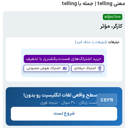
معنی telling | جمله با telling
adjective
کارگر، مؤثر
تبلیغات
(تبلیغات را حذف کنید)
سطح واقعی لغات انگلیسیت رو بدون!
CEFR
تست رایگان · ۳۰ سوال · نتیجه فوری
شروع تست