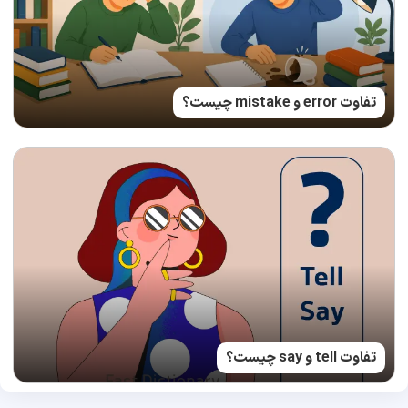
تفاوت error و mistake چیست؟
تفاوت tell و say چیست؟