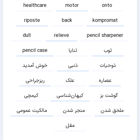
healthcare
motor
onto
riposte
back
kompromat
dull
relieve
pencil sharpener
ثوب
ثنایا
pencil case
ذوحیات
ذنبی
خوش آمدید
عصاره
علک
ریزجراحی
گوشت بز
کیهان‌شناسی
کیمچی
ملحق شدن
منجر شدن
مالکیت عمومی
مقل