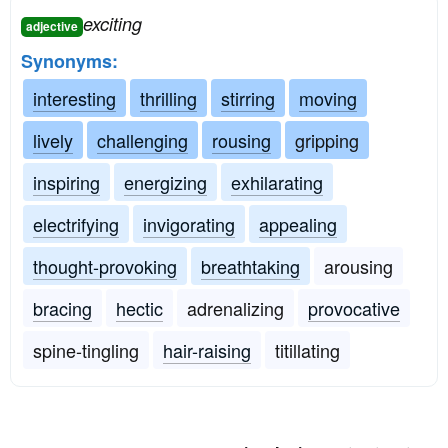
exciting
adjective
Synonyms:
interesting
thrilling
stirring
moving
lively
challenging
rousing
gripping
inspiring
energizing
exhilarating
electrifying
invigorating
appealing
thought-provoking
breathtaking
arousing
bracing
hectic
adrenalizing
provocative
spine-tingling
hair-raising
titillating