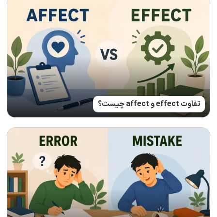
تفاوت effect و affect چیست؟