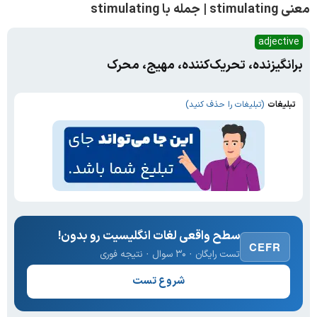
معنی stimulating | جمله با stimulating
adjective
برانگیزنده، تحریک‌کننده، مهیج، محرک
تبلیغات
(تبلیغات را حذف کنید)
سطح واقعی لغات انگلیسیت رو بدون!
CEFR
تست رایگان · ۳۰ سوال · نتیجه فوری
شروع تست