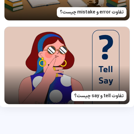
تفاوت error و mistake چیست؟
تفاوت tell و say چیست؟