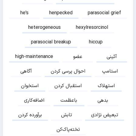
he's
henpecked
parasocial grief
heterogeneous
hexylresorcinol
parasocial breakup
hiccup
آئینی
عضو
high-maintenance
استامپ
احوال پرسی کردن
آگاهی
استهلاک
استقبال کردن
استخوان
بدهی
باعظمت
اضافه‌کاری
تبعیض نژادی
تابش
برآورده کردن
تخته‌پاک‌کن