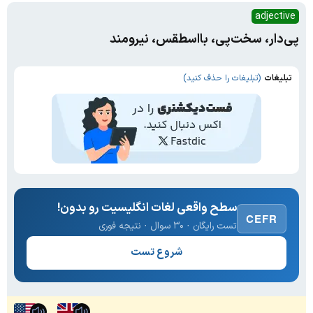
adjective
پی‌دار، سخت‌پی، بااسطقس، نیرومند
تبلیغات
(تبلیغات را حذف کنید)
سطح واقعی لغات انگلیسیت رو بدون!
CEFR
تست رایگان · ۳۰ سوال · نتیجه فوری
شروع تست