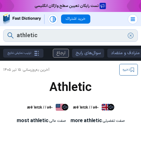
تست رایگان تعیین سطح واژگان انگلیسی
خرید اشتراک
مترادف و متضاد
سوال‌های رایج
ارجاع
ترتیب نمایش نتایج
آخرین به‌روزرسانی:
۱۵ تیر ۱۴۰۵
ذخیره
Athletic
æθˈletɪk / / əθ-
æθˈletɪk / / əθ-
most athletic
more athletic
صفت تفضیلی:
صفت عالی: