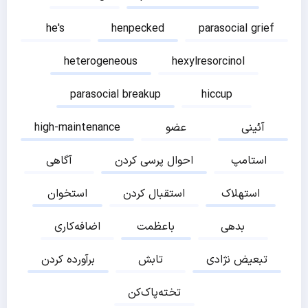
he's
henpecked
parasocial grief
heterogeneous
hexylresorcinol
parasocial breakup
hiccup
آئینی
عضو
high-maintenance
استامپ
احوال پرسی کردن
آگاهی
استهلاک
استقبال کردن
استخوان
بدهی
باعظمت
اضافه‌کاری
تبعیض نژادی
تابش
برآورده کردن
تخته‌پاک‌کن