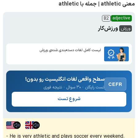
معنی athletic | جمله با athletic
adjective
B2
ورزش‌کار
ورزش
لیست کامل لغات دسته‌بندی شده‌ی ورزش
سطح واقعی لغات انگلیسیت رو بدون!
CEFR
تست رایگان · ۳۰ سوال · نتیجه فوری
شروع تست
He is very athletic and plays soccer every weekend.