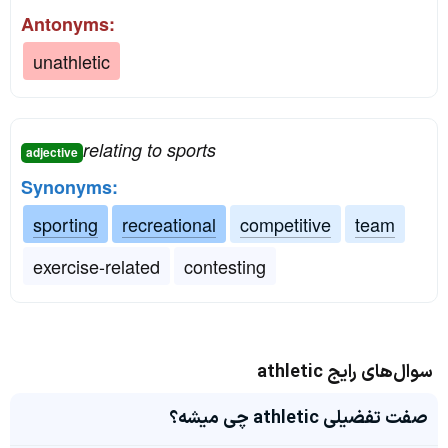
Antonyms:
unathletic
relating to sports
adjective
Synonyms:
sporting
recreational
competitive
team
exercise-related
contesting
سوال‌های رایج athletic
صفت تفضیلی athletic چی میشه؟