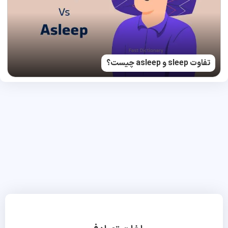
تفاوت sleep و asleep چیست؟