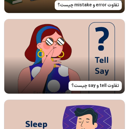
تفاوت error و mistake چیست؟
تفاوت tell و say چیست؟