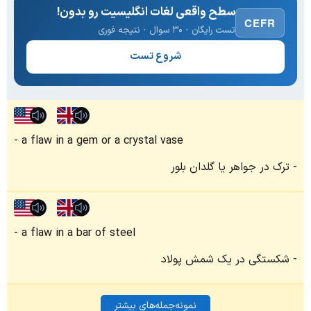
سطح واقعی لغات انگلیسیت رو بدون!
CEFR
تست رایگان · ۳۰ سوال · نتیجه فوری
شروع تست
a flaw in a gem or a crystal vase
ترک در جواهر یا گلدان بلور
a flaw in a bar of steel
شکستگی در یک شمش پولاد
نمونه‌جمله‌های بیشتر