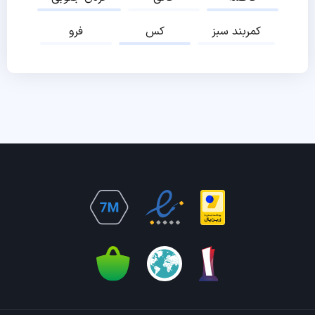
کمربند سبز
کس
فرو