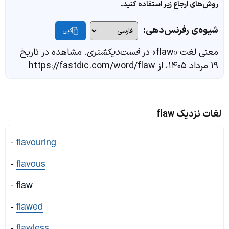
روش‌های ارجاع زیر استفاده کنید.
شیوه‌ی رفرنس‌دهی:
کپی
معنی لغت «flaw» در
فست‌دیکشنری
. مشاهده در تاریخ
۱۹ مرداد ۱۴۰۵، از https://fastdic.com/word/flaw
لغات نزدیک flaw
-
flavouring
-
flavous
- flaw
-
flawed
-
flawless