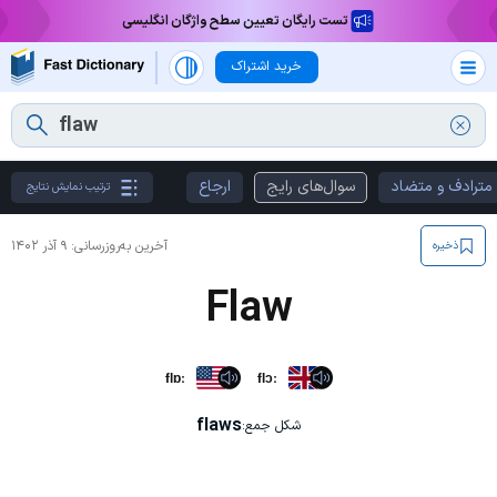
تست رایگان تعیین سطح واژگان انگلیسی
خرید اشتراک
مترادف و متضاد
سوال‌های رایج
ارجاع
ترتیب نمایش نتایج
آخرین به‌روزرسانی:
۹ آذر ۱۴۰۲
ذخیره
Flaw
flɒː
flɔː
flaws
شکل جمع: