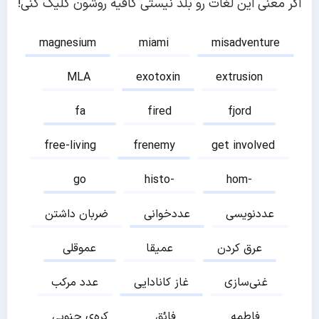
اگر معنی این لغات رو بلد نیستی کافیه روشون کلیک کنی!
magnesium
miami
misadventure
MLA
exotoxin
extrusion
fa
fired
fjord
free-living
frenemy
get involved
go
histo-
hom-
عددنویسی
عددخوانی
ضربان داشتن
عرق کردن
عمیقا
عموقلی
غنی‌سازی
غاز کانادایی
عدد مرکب
فاطمه
فائق
کره‌ی جنوبی