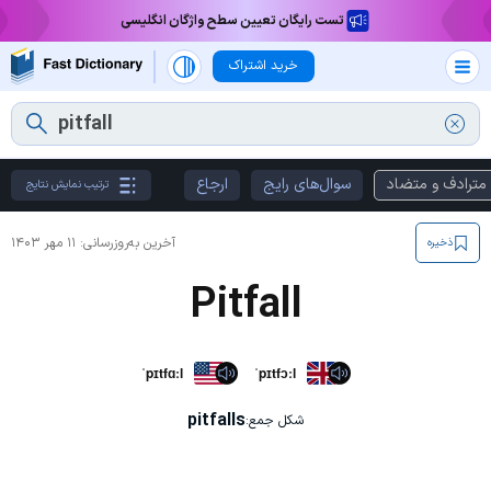
تست رایگان تعیین سطح واژگان انگلیسی
خرید اشتراک
مترادف و متضاد
سوال‌های رایج
ارجاع
ترتیب نمایش نتایج
آخرین به‌روزرسانی:
۱۱ مهر ۱۴۰۳
ذخیره
Pitfall
ˈpɪtfɑːl
ˈpɪtfɔːl
pitfalls
شکل جمع: