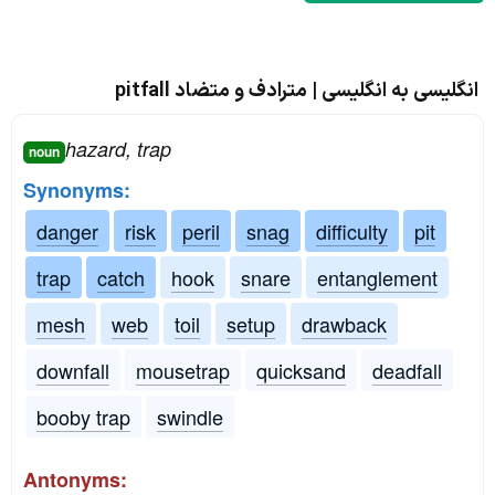
انگلیسی به انگلیسی | مترادف و متضاد pitfall
hazard, trap
noun
Synonyms:
danger
risk
peril
snag
difficulty
pit
trap
catch
hook
snare
entanglement
mesh
web
toil
setup
drawback
downfall
mousetrap
quicksand
deadfall
booby trap
swindle
Antonyms: