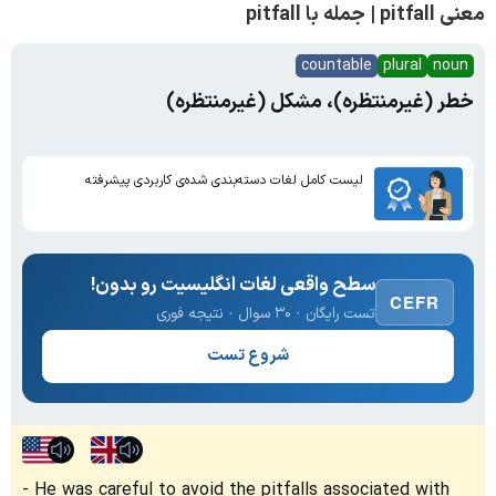
معنی pitfall | جمله با pitfall
countable
plural
noun
خطر (غیرمنتظره)، مشکل (غیرمنتظره)
لیست کامل لغات دسته‌بندی شده‌ی کاربردی پیشرفته
سطح واقعی لغات انگلیسیت رو بدون!
CEFR
تست رایگان · ۳۰ سوال · نتیجه فوری
شروع تست
He was careful to avoid the pitfalls associated with