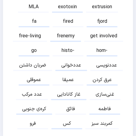
MLA
exotoxin
extrusion
fa
fired
fjord
free-living
frenemy
get involved
go
histo-
hom-
عددنویسی
عددخوانی
ضربان داشتن
عرق کردن
عمیقا
عموقلی
غنی‌سازی
غاز کانادایی
عدد مرکب
فاطمه
فائق
کره‌ی جنوبی
کمربند سبز
کس
فرو