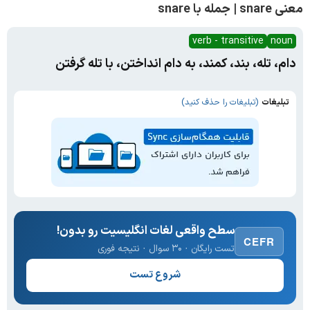
معنی snare | جمله با snare
verb - transitive
noun
دام، تله، بند، کمند، به دام انداختن، با تله گرفتن
تبلیغات
(تبلیغات را حذف کنید)
سطح واقعی لغات انگلیسیت رو بدون!
CEFR
تست رایگان · ۳۰ سوال · نتیجه فوری
شروع تست