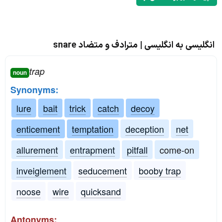
انگلیسی به انگلیسی | مترادف و متضاد snare
trap
noun
Synonyms:
lure
bait
trick
catch
decoy
enticement
temptation
deception
net
allurement
entrapment
pitfall
come-on
inveiglement
seducement
booby trap
noose
wire
quicksand
Antonyms: