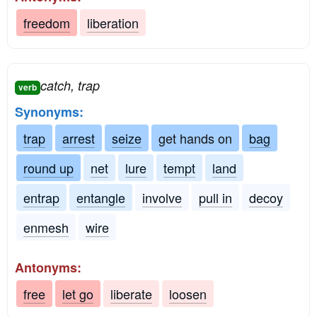
freedom
liberation
catch, trap
verb
Synonyms:
trap
arrest
seize
get hands on
bag
round up
net
lure
tempt
land
entrap
entangle
involve
pull in
decoy
enmesh
wire
Antonyms:
free
let go
liberate
loosen