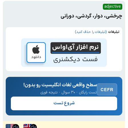
adjective
چرخشی، دوار، گردشی، دورانی
تبلیغات
(تبلیغات را حذف کنید)
سطح واقعی لغات انگلیسیت رو بدون!
CEFR
تست رایگان · ۳۰ سوال · نتیجه فوری
شروع تست