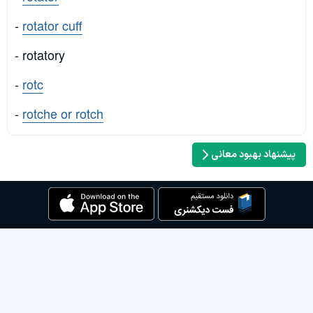
-
rotator cuff
- rotatory
-
rotc
-
rotche or rotch
پیشنهاد بهبود معانی