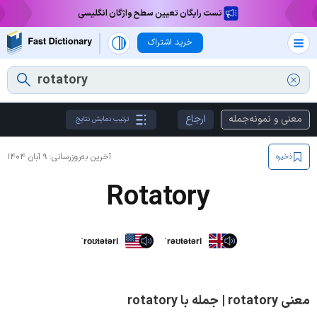
تست رایگان تعیین سطح واژگان انگلیسی
خرید اشتراک
معنی و نمونه‌جمله
ارجاع
ترتیب نمایش نتایج
آخرین به‌روزرسانی:
۹ آبان ۱۴۰۴
ذخیره
Rotatory
ˈroʊtətəri
ˈrəʊtətəri
معنی rotatory | جمله با rotatory