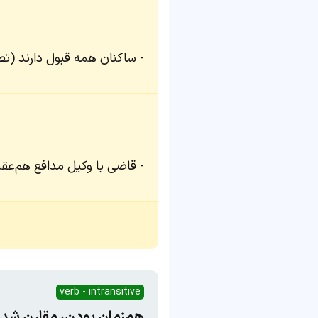
ساکنان همه قبول دارند (ت
قاضی با وکیل مدافع هم‌عقی
verb - intransitive
هم‌زمان بودن، مقارن شدن