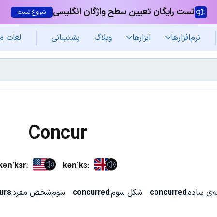
تست رایگان تعیین سطح واژگان انگلیسی
شروع تست
نرم‌افزار‌ها
ابزارها
وبلاگ
پشتیبانی
لغات م
Concur
kənˈkɜrː
kənˈkɜː
‌ی ساده:
concurred
شکل سوم:
concurred
سوم‌شخص مفرد:
urs