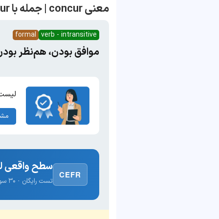
معنی concur | جمله با concur
formal
verb - intransitive
موافق بودن، هم‌نظر بودن،
لیست 
مشا
سطح واقعی لغ
CEFR
تست رایگان · ۳۰ سوال · نتیجه فوری