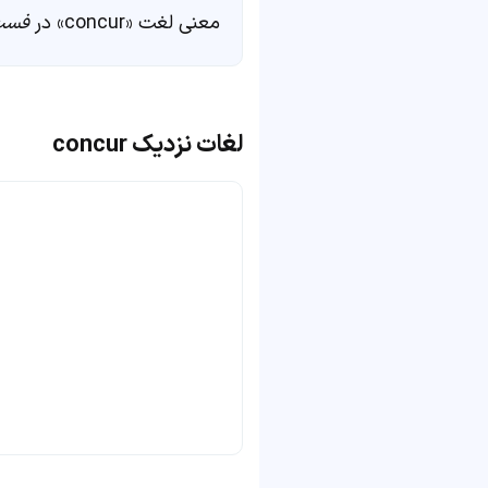
معنی لغت «concur» در
فست
لغات نزدیک concur