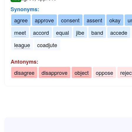
Synonyms:
agree
approve
consent
assent
okay
u
meet
accord
equal
jibe
band
accede
league
coadjute
Antonyms:
disagree
disapprove
object
oppose
rejec