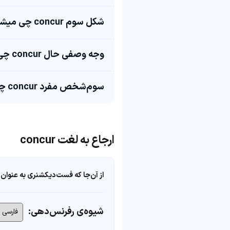
شکل سوم concur چی میشه؟
وجه وصفی حال concur چی میشه؟
سوم‌شخص مفرد concur چی میشه؟
ارجاع به لغت concur
از آن‌جا که فست‌دیکشنری به عنوان 
شیوه‌ی رفرنس‌دهی: