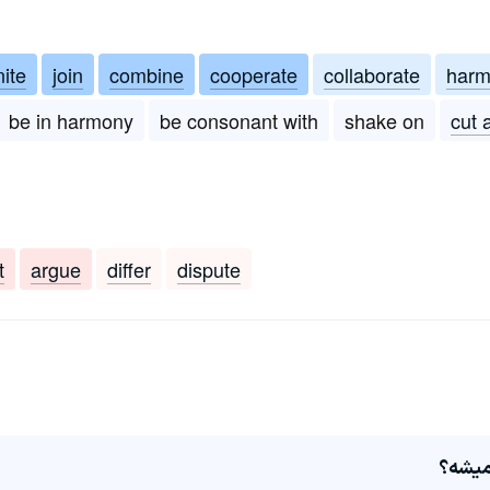
nite
join
combine
cooperate
collaborate
harm
be in harmony
be consonant with
shake on
cut 
t
argue
differ
dispute