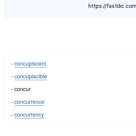
-
concupiscent
-
concupiscible
- concur
-
concurrence
-
concurrency