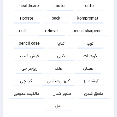
healthcare
motor
onto
riposte
back
kompromat
dull
relieve
pencil sharpener
ثوب
ثنایا
pencil case
ذوحیات
ذنبی
خوش آمدید
عصاره
علک
ریزجراحی
گوشت بز
کیهان‌شناسی
کیمچی
ملحق شدن
منجر شدن
مالکیت عمومی
مقل