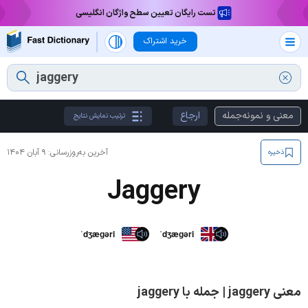
تست رایگان تعیین سطح واژگان انگلیسی
خرید اشتراک
معنی و نمونه‌جمله
ارجاع
ترتیب نمایش نتایج
آخرین به‌روزرسانی:
۹ آبان ۱۴۰۴
ذخیره
Jaggery
ˈdʒæɡəri
ˈdʒæɡəri
معنی jaggery | جمله با jaggery