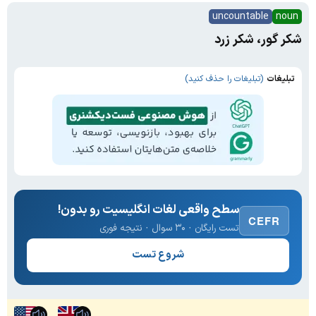
uncountable
noun
شکر گور، شکر زرد
تبلیغات
(تبلیغات را حذف کنید)
سطح واقعی لغات انگلیسیت رو بدون!
CEFR
تست رایگان · ۳۰ سوال · نتیجه فوری
شروع تست