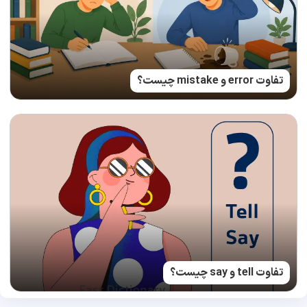
تفاوت error و mistake چیست؟
تفاوت tell و say چیست؟