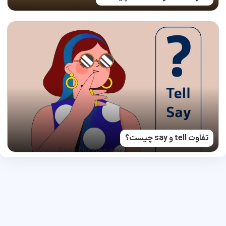
تفاوت tell و say چیست؟