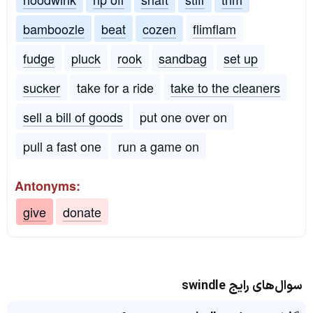
bamboozle
beat
cozen
flimflam
fudge
pluck
rook
sandbag
set up
sucker
take for a ride
take to the cleaners
sell a bill of goods
put one over on
pull a fast one
run a game on
Antonyms:
give
donate
سوال‌های رایج swindle