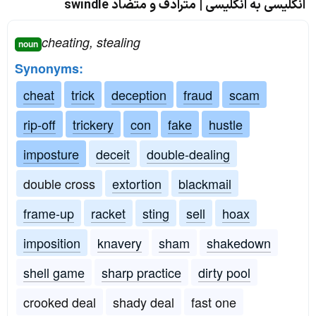
انگلیسی به انگلیسی | مترادف و متضاد swindle
cheating, stealing
noun
Synonyms:
cheat
trick
deception
fraud
scam
rip-off
trickery
con
fake
hustle
imposture
deceit
double-dealing
double cross
extortion
blackmail
frame-up
racket
sting
sell
hoax
imposition
knavery
sham
shakedown
shell game
sharp practice
dirty pool
crooked deal
shady deal
fast one