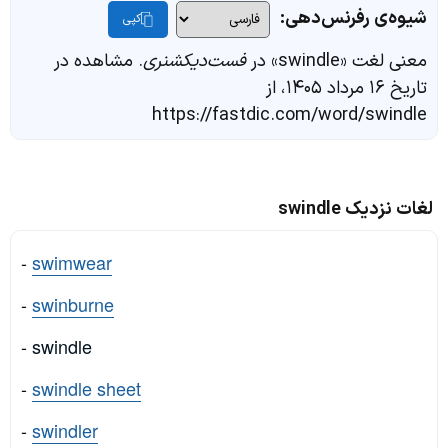
شیوه‌ی رفرنس‌دهی:
کپی
معنی لغت «swindle» در
فست‌دیکشنری
. مشاهده در
تاریخ ۱۶ مرداد ۱۴۰۵، از
https://fastdic.com/word/swindle
لغات نزدیک swindle
-
swimwear
-
swinburne
- swindle
-
swindle sheet
-
swindler