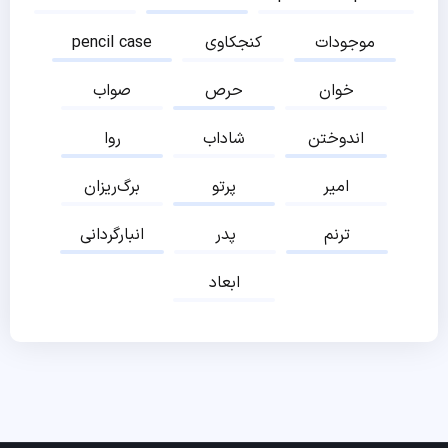
موجودات
کنجکاوی
pencil case
خوان
حرص
صواب
اندوختن
شاداب
روا
امیر
پرتو
برگ‌ریزان
ترنم
پدر
انبارگردانی
ابعاد