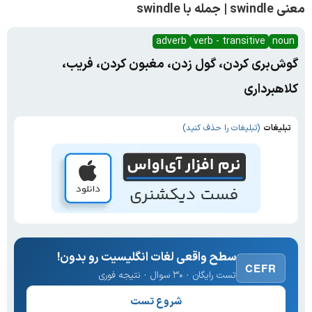
معنی swindle | جمله با swindle
adverb
verb - transitive
noun
گوش‌بری کردن، گول زدن، مغبون کردن، فریب،
کلاهبرداری
تبلیغات
(تبلیغات را حذف کنید)
سطح واقعی لغات انگلیسیت رو بدون!
CEFR
تست رایگان · ۳۰ سوال · نتیجه فوری
شروع تست