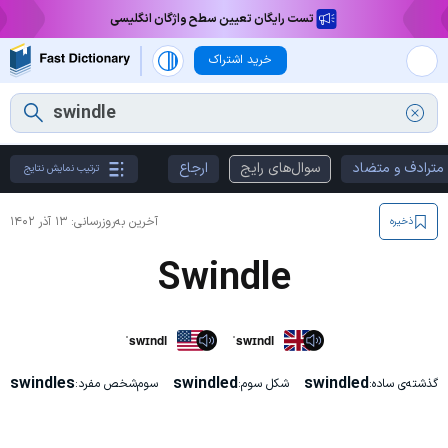
تست رایگان تعیین سطح واژگان انگلیسی
خرید اشتراک
مترادف و متضاد
سوال‌های رایج
ارجاع
ترتیب نمایش نتایج
آخرین به‌روزرسانی:
۱۳ آذر ۱۴۰۲
ذخیره
Swindle
ˈswɪndl
ˈswɪndl
swindles
swindled
swindled
گذشته‌ی ساده:
شکل سوم:
سوم‌شخص مفرد: