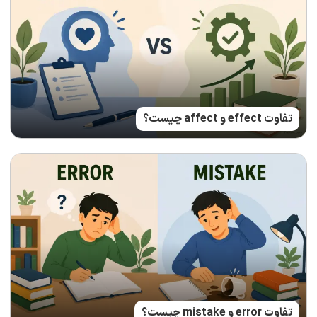
تفاوت effect و affect چیست؟
تفاوت error و mistake چیست؟