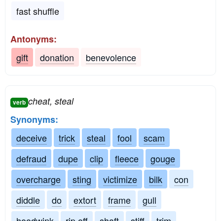
fast shuffle
Antonyms:
gift
donation
benevolence
cheat, steal
verb
Synonyms:
deceive
trick
steal
fool
scam
defraud
dupe
clip
fleece
gouge
overcharge
sting
victimize
bilk
con
diddle
do
extort
frame
gull
hoodwink
rip off
shaft
stiff
trim