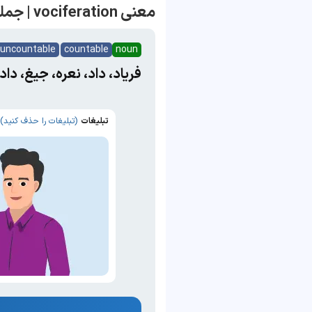
معنی vociferation | جمله با vociferation
uncountable
countable
noun
فریاد، داد، نعره، جیغ، د
تبلیغات
(تبلیغات را حذف کنید)