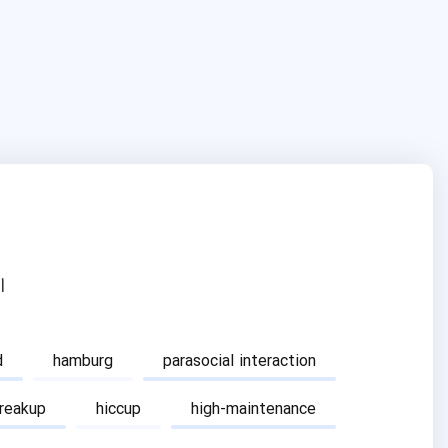
ا
d
hamburg
parasocial interaction
breakup
hiccup
high-maintenance