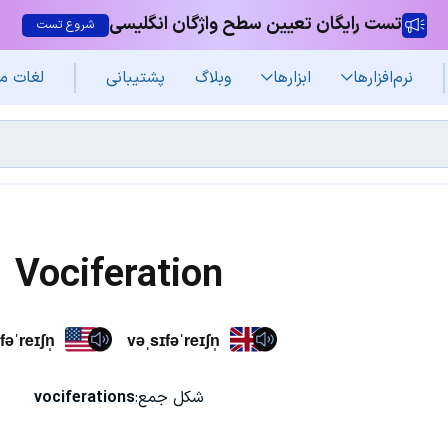
تست رایگان تعیین سطح واژگان انگلیسی
شروع تست
نرم‌افزار‌ها
ابزارها
وبلاگ
پشتیبانی
لغات م
Vociferation
fəˈreɪʃn̩
vəˌsɪfəˈreɪʃn̩
شکل جمع:
vociferations