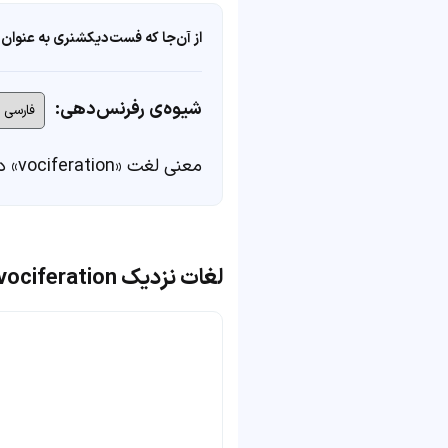
از آن‌جا که فست‌دیکشنری به عنوان 
شیوه‌ی رفرنس‌دهی:
معنی لغت «vociferation» در
لغات نزدیک vociferation