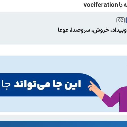
C2
ادوبیداد، خروش، سروصدا، غوغا