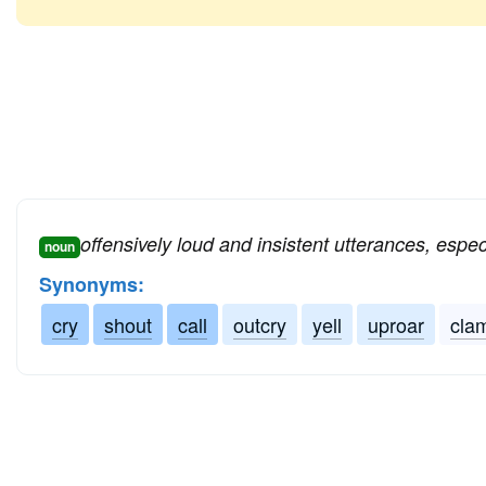
offensively loud and insistent utterances, espec
noun
Synonyms:
cry
shout
call
outcry
yell
uproar
cla