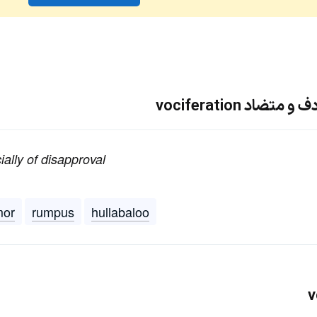
اد vociferation
ially of disapproval
mor
rumpus
hullabaloo