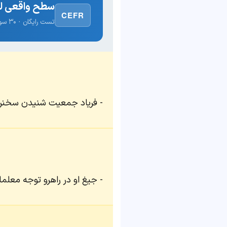
سطح واقعی لغ
CEFR
تست رایگان · ۳۰ سوال · نتیجه فوری
فریاد جمعیت شنیدن سخنران
جیغ او در راهرو توجه معلما