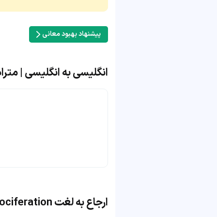
پیشنهاد بهبود معانی
انگلیسی به انگلیسی | مترادف و متض
ارجاع به لغت vociferation