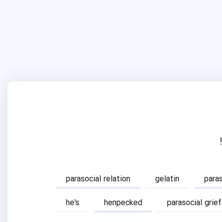
parasocial relation
gelatin
para
he's
henpecked
parasocial grief