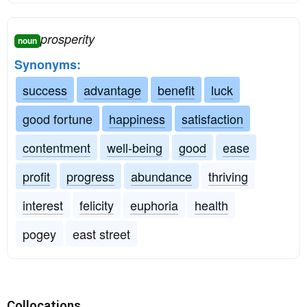
prosperity
noun
Synonyms:
success
advantage
benefit
luck
good fortune
happiness
satisfaction
contentment
well-being
good
ease
profit
progress
abundance
thriving
interest
felicity
euphoria
health
pogey
east street
Collocations