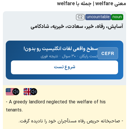
معنی welfare | جمله با welfare
uncountable
noun
C2
آسایش، رفاه، خیر، سعادت، خیریه، شادکامی
سطح واقعی لغات انگلیسیت رو بدون!
CEFR
تست رایگان · ۳۰ سوال · نتیجه فوری
شروع تست
A greedy landlord neglected the welfare of his
tenants.
صاحبخانه حریص رفاه مستأجران خود را نادیده گرفت.