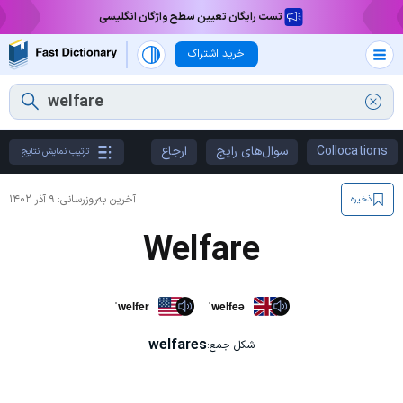
تست رایگان تعیین سطح واژگان انگلیسی
خرید اشتراک
Collocations
سوال‌های رایج
ارجاع
ترتیب نمایش نتایج
آخرین به‌روزرسانی:
۹ آذر ۱۴۰۲
ذخیره
Welfare
ˈwelfer
ˈwelfeə
welfares
شکل جمع: