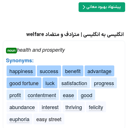
پیشنهاد بهبود معانی
انگلیسی به انگلیسی | مترادف و متضاد welfare
health and prosperity
noun
Synonyms:
happiness
success
benefit
advantage
good fortune
luck
satisfaction
progress
profit
contentment
ease
good
abundance
interest
thriving
felicity
euphoria
easy street