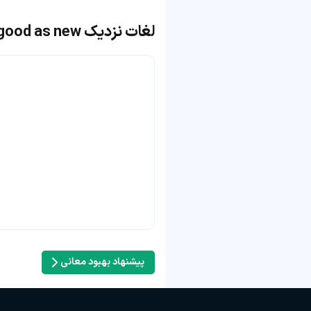
لغات نزدیک as good as new
پیشنهاد بهبود معانی