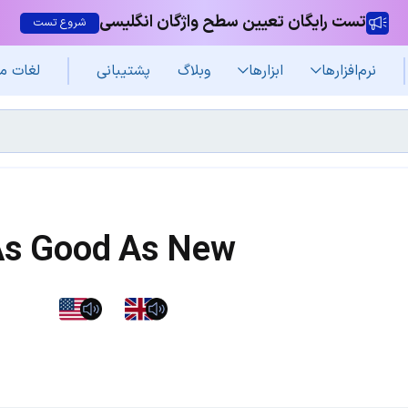
تست رایگان تعیین سطح واژگان انگلیسی
شروع تست
نرم‌افزار‌ها
ابزارها
وبلاگ
پشتیبانی
لغات م
s Good As New