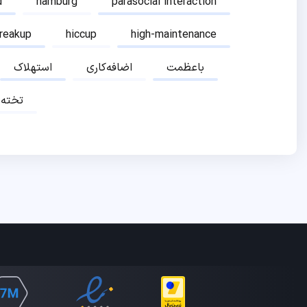
d
hamburg
parasocial interaction
breakup
hiccup
high-maintenance
باعظمت
اضافه‌کاری
استهلاک
تخته‌