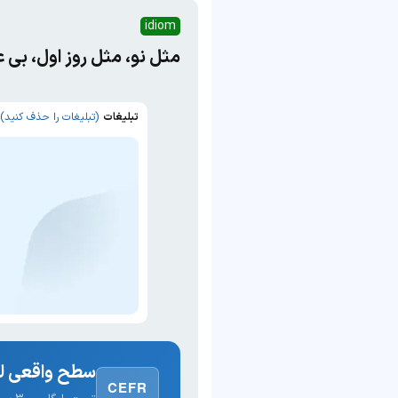
idiom
مثل نو، مثل روز اول، بی
تبلیغات
(تبلیغات را حذف کنید)
سطح واقعی لغ
CEFR