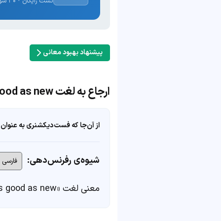
تست رایگان · ۳۰ سوال · نتیجه فوری
پیشنهاد بهبود معانی
ارجاع به لغت as good as new
از آن‌جا که فست‌دیکشنری به عنوان 
شیوه‌ی رفرنس‌دهی:
معنی لغت «as good as new» در