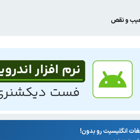
 عیب و نقص
ات انگلیسیت رو بدون!