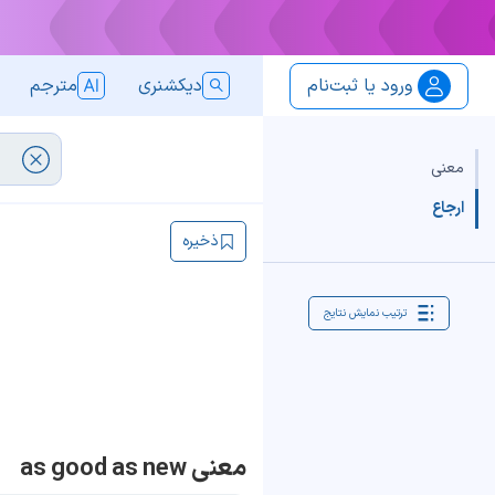
ورود یا ثبت‌نام
دیکشنری
مترجم
معنی
ارجاع
ذخیره
ترتیب نمایش نتایج
معنی as good as new