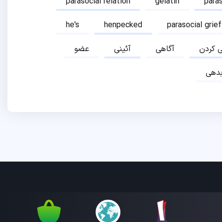
parasocial relation
gelatin
para
he's
henpecked
parasocial grief
ی کردن
آگاهی
آئینی
عضو
دهی