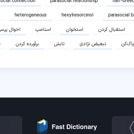
social connection
parasocial relationship
half-bree
heterogeneous
hexylresorcinol
parasocial 
استقبال کردن
استخوان
استامپ
احوال پرس
پاک‌کن
تبعیض نژادی
تابش
برآورده کردن
ب