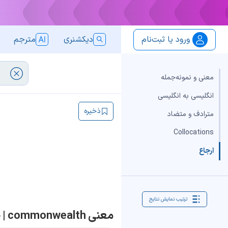
ورود یا ثبت‌نام
دیکشنری
مترجم
معنی و نمونه‌جمله
انگلیسی به انگلیسی
ذخیره
مترادف و متضاد
Collocations
ارجاع
ترتیب نمایش نتایج
معنی commonwealth | جمله با commonwealth