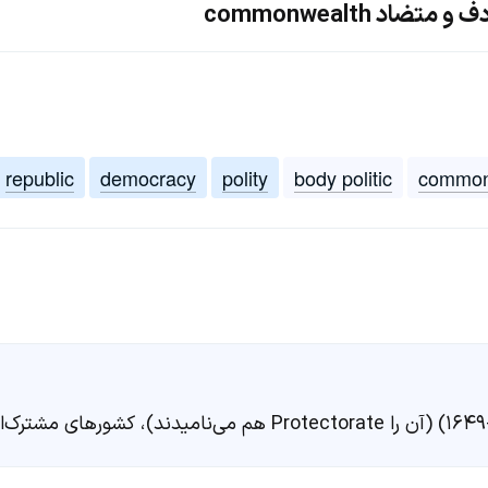
اد commonwealth
republic
democracy
polity
body politic
common