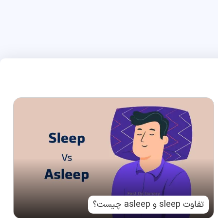
تفاوت sleep و asleep چیست؟