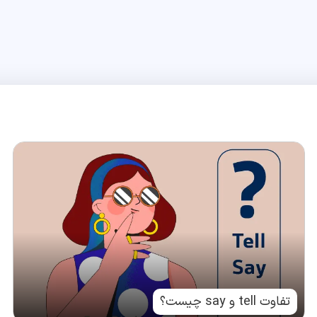
تفاوت tell و say چیست؟