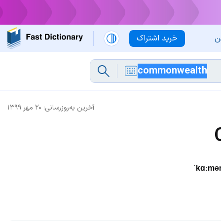
ن
خرید اشتراک
آخرین به‌روزرسانی:
۲۰ مهر ۱۳۹۹
ˈkɑːmə