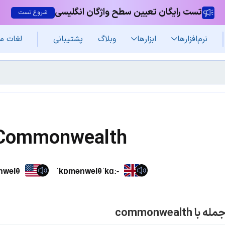
تست رایگان تعیین سطح واژگان انگلیسی
شروع تست
نرم‌افزار‌ها
ابزارها
وبلاگ
پشتیبانی
لغات م
Commonwealth
nwelθ
ˈkɒmənwelθˈkɑː-