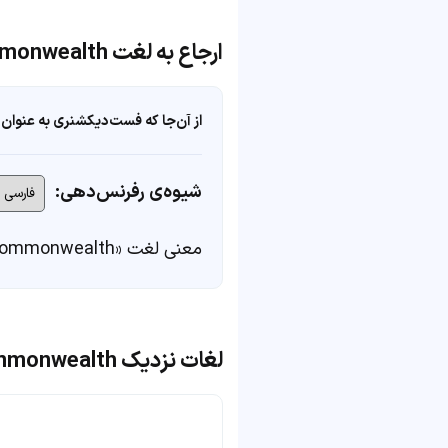
ارجاع به لغت commonwealth
از آن‌جا که فست‌دیکشنری به عنوان 
شیوه‌ی رفرنس‌دهی:
معنی لغت «commonwealth» در
لغات نزدیک commonwealth