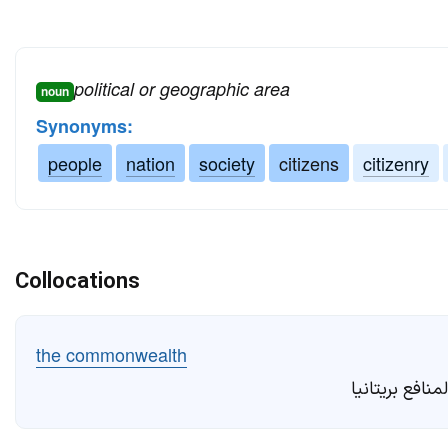
political or geographic area
noun
Synonyms:
people
nation
society
citizens
citizenry
Collocations
the commonwealth