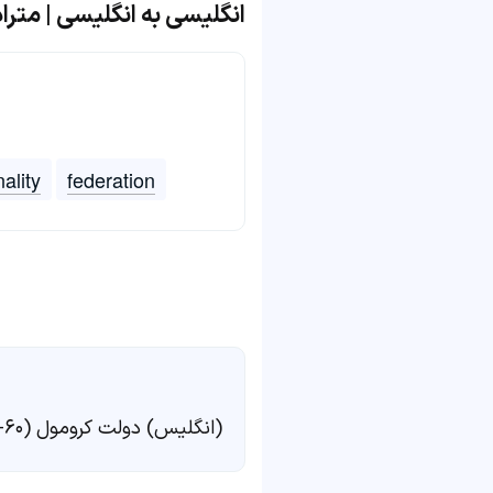
انگلیسی به انگلیسی | مترادف و متض
ality
federation
(انگلیس) دولت کرومول (۶۰-۱۶۴۹) (آن را Protectorate هم می‌نامیدند)، کشورهای مشترک‌المنافع بریتانیا