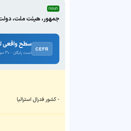
noun
جمهور، هیئت ملت، دولت، 
سطح واقعی لغ
CEFR
تست رایگان · ۳۰ سوال · نتیجه فوری
کشور فدرال استرالیا