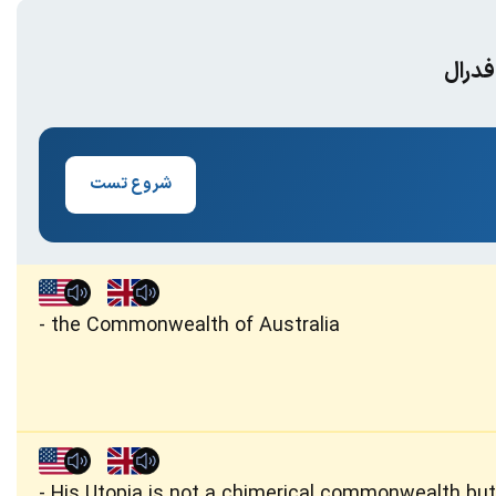
فدرال
شروع تست
the Commonwealth of Australia
His Utopia is not a chimerical commonwealth but