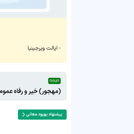
ایالت ویرجینیا
noun
(مهجور) خیر و رفاه عمو
پیشنهاد بهبود معانی