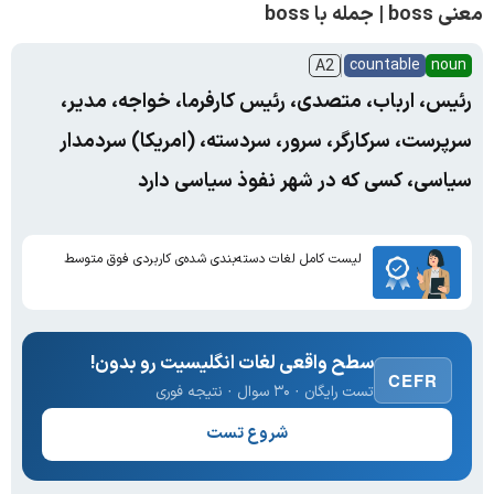
معنی boss | جمله با boss
countable
noun
A2
رئیس، ارباب، متصدی، رئیس کارفرما، خواجه، مدیر،
سرپرست، سرکارگر، سرور، سردسته، (امریکا) سردمدار
سیاسی، کسی که در شهر نفوذ سیاسی دارد
لیست کامل لغات دسته‌بندی شده‌ی کاربردی فوق متوسط
سطح واقعی لغات انگلیسیت رو بدون!
CEFR
تست رایگان · ۳۰ سوال · نتیجه فوری
شروع تست