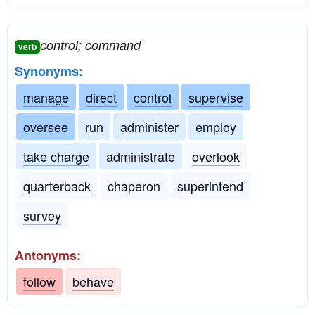
control; command
verb
Synonyms:
manage
direct
control
supervise
oversee
run
administer
employ
take charge
administrate
overlook
quarterback
chaperon
superintend
survey
Antonyms:
follow
behave