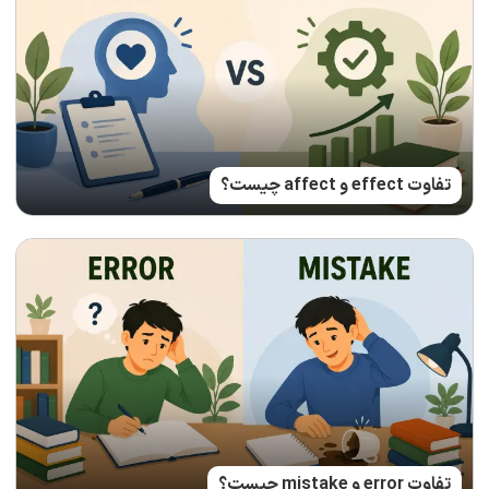
تفاوت effect و affect چیست؟
تفاوت error و mistake چیست؟