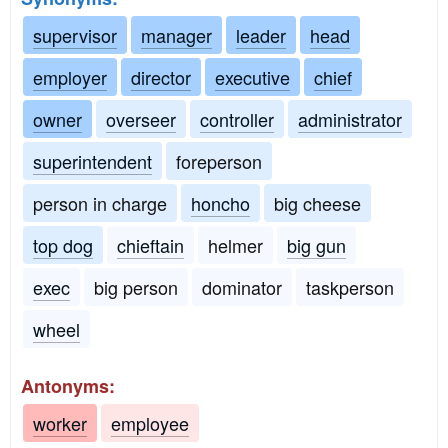
supervisor
manager
leader
head
employer
director
executive
chief
owner
overseer
controller
administrator
superintendent
foreperson
person in charge
honcho
big cheese
top dog
chieftain
helmer
big gun
exec
big person
dominator
taskperson
wheel
Antonyms:
worker
employee