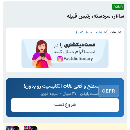
noun
سالار، سردسته، رئیس قبیله
تبلیغات
(تبلیغات را حذف کنید)
سطح واقعی لغات انگلیسیت رو بدون!
CEFR
تست رایگان · ۳۰ سوال · نتیجه فوری
شروع تست