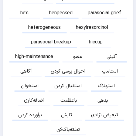
he's
henpecked
parasocial grief
heterogeneous
hexylresorcinol
parasocial breakup
hiccup
آئینی
عضو
high-maintenance
استامپ
احوال پرسی کردن
آگاهی
استهلاک
استقبال کردن
استخوان
بدهی
باعظمت
اضافه‌کاری
تبعیض نژادی
تابش
برآورده کردن
تخته‌پاک‌کن