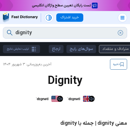
تست رایگان تعیین سطح واژگان انگلیسی
خرید اشتراک
مترادف و متضاد
سوال‌های رایج
ارجاع
ترتیب نمایش نتایج
آخرین به‌روزرسانی:
۳ شهریور ۱۴۰۴
ذخیره
Dignity
ˈdɪɡnəti
ˈdɪɡnəti
معنی dignity | جمله با dignity