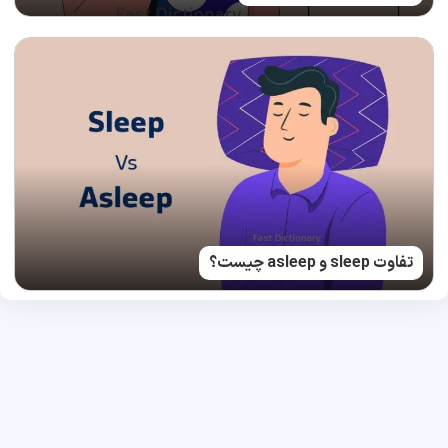
تفاوت sleep و asleep چیست؟