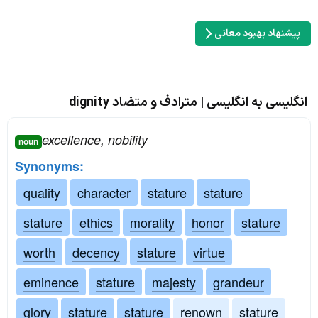
پیشنهاد بهبود معانی
انگلیسی به انگلیسی | مترادف و متضاد dignity
excellence, nobility
noun
Synonyms:
quality
character
stature
stature
stature
ethics
morality
honor
stature
worth
decency
stature
virtue
eminence
stature
majesty
grandeur
glory
stature
stature
renown
stature