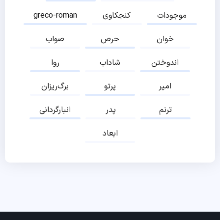
موجودات
کنجکاوی
greco-roman
خوان
حرص
صواب
اندوختن
شاداب
روا
امیر
پرتو
برگ‌ریزان
ترنم
پدر
انبارگردانی
ابعاد