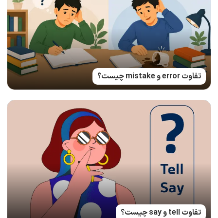
تفاوت error و mistake چیست؟
تفاوت tell و say چیست؟