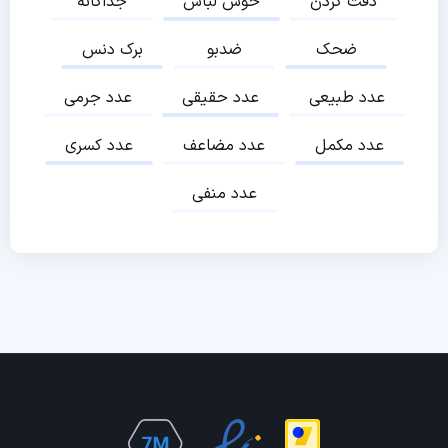
دقت کردن
خوش لباس
جداگانه
ضحک
ضدبو
برک دنس
عدد طبیعی
عدد حقیقی
عدد جرمی
عدد مکمل
عدد مضاعف
عدد کسری
عدد منفی