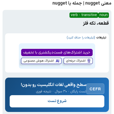
معنی nugget | جمله با nugget
verb - transitive
noun
قطعه، تکه فلز
تبلیغات
(تبلیغات را حذف کنید)
سطح واقعی لغات انگلیسیت رو بدون!
CEFR
تست رایگان · ۳۰ سوال · نتیجه فوری
شروع تست