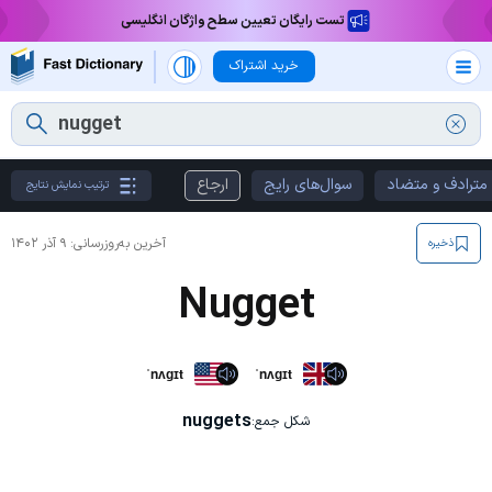
تست رایگان تعیین سطح واژگان انگلیسی
خرید اشتراک
مترادف و متضاد
سوال‌های رایج
ارجاع
ترتیب نمایش نتایج
آخرین به‌روزرسانی:
۹ آذر ۱۴۰۲
ذخیره
Nugget
ˈnʌɡɪt
ˈnʌɡɪt
nuggets
شکل جمع: