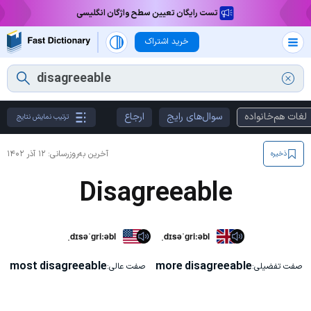
تست رایگان تعیین سطح واژگان انگلیسی
خرید اشتراک
لغات هم‌خانواده
سوال‌های رایج
ارجاع
ترتیب نمایش نتایج
آخرین به‌روزرسانی:
۱۲ آذر ۱۴۰۲
ذخیره
Disagreeable
ˌdɪsəˈɡriːəbl
ˌdɪsəˈɡriːəbl
most disagreeable
more disagreeable
صفت تفضیلی:
صفت عالی: