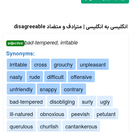
انگلیسی به انگلیسی | مترادف و متضاد disagreeable
bad-tempered, irritable
adjective
Synonyms:
irritable
cross
grouchy
unpleasant
nasty
rude
difficult
offensive
unfriendly
snappy
contrary
bad-tempered
disobliging
surly
ugly
ill-natured
obnoxious
peevish
petulant
querulous
churlish
cantankerous