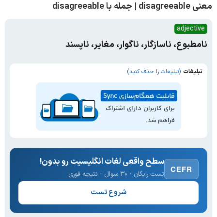
معنی disagreeable | جمله با disagreeable
adjective
نامطبوع، ناسازگار، ناگوار، مغایر، ناپسند
تبلیغات
(تبلیغات را حذف کنید)
سطح واقعی لغات انگلیسیت رو بدون!
CEFR
تست رایگان · ۳۰ سوال · نتیجه فوری
شروع تست