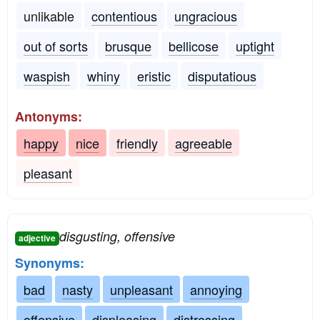
unlikable
contentious
ungracious
out of sorts
brusque
bellicose
uptight
waspish
whiny
eristic
disputatious
Antonyms:
happy
nice
friendly
agreeable
pleasant
disgusting, offensive
adjective
Synonyms:
bad
nasty
unpleasant
annoying
offensive
displeasing
distressing