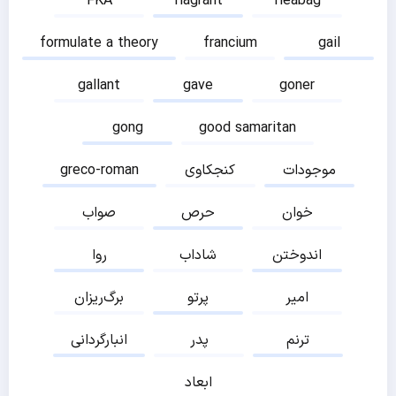
FKA
flagrant
fleabag
formulate a theory
francium
gail
gallant
gave
goner
gong
good samaritan
موجودات
کنجکاوی
greco-roman
خوان
حرص
صواب
اندوختن
شاداب
روا
امیر
پرتو
برگ‌ریزان
ترنم
پدر
انبارگردانی
ابعاد