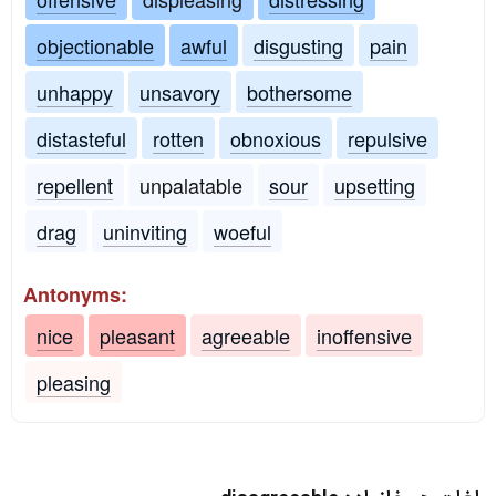
objectionable
awful
disgusting
pain
unhappy
unsavory
bothersome
distasteful
rotten
obnoxious
repulsive
repellent
unpalatable
sour
upsetting
drag
uninviting
woeful
Antonyms:
nice
pleasant
agreeable
inoffensive
pleasing