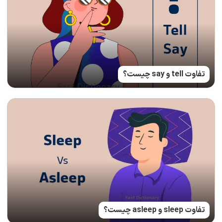
تفاوت tell و say چیست؟
تفاوت sleep و asleep چیست؟