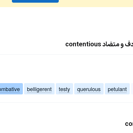
ضاد contentious
ombative
belligerent
testy
querulous
petulant