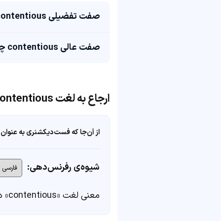
صفت تفضیلی contentious چی میشه؟
صفت عالی contentious چی میشه؟
ارجاع به لغت contentious
از آن‌جا که فست‌دیکشنری به عنوان 
شیوه‌ی رفرنس‌دهی:
معنی لغت «contentious» در