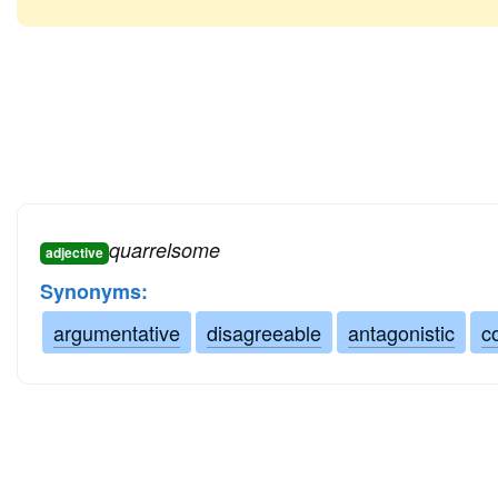
quarrelsome
adjective
Synonyms:
argumentative
disagreeable
antagonistic
c