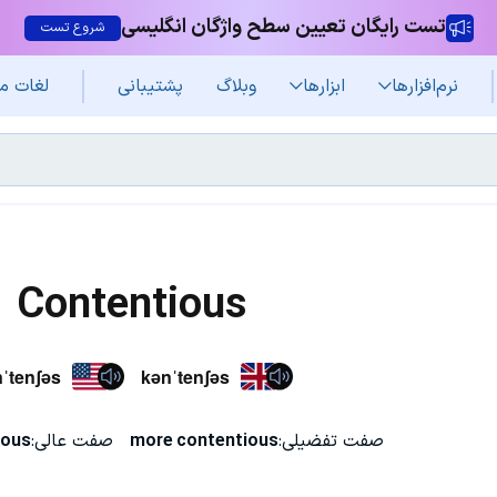
تست رایگان تعیین سطح واژگان انگلیسی
شروع تست
نرم‌افزار‌ها
ابزارها
وبلاگ
پشتیبانی
لغات م
Contentious
ˈtenʃəs
kənˈtenʃəs
صفت تفضیلی:
more contentious
صفت عالی:
ious