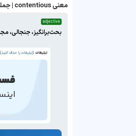
معنی contentious | جمله با contentious
adjective
بحث‌برانگیز، جنجالی، مجا
تبلیغات
(تبلیغات را حذف کنید)