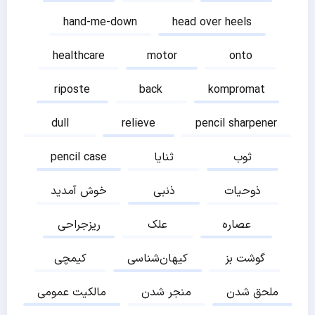
hand-me-down
head over heels
healthcare
motor
onto
riposte
back
kompromat
dull
relieve
pencil sharpener
ثوب
ثنایا
pencil case
ذوحیات
ذنبی
خوش آمدید
عصاره
علک
ریزجراحی
گوشت بز
کیهان‌شناسی
کیمچی
ملحق شدن
منجر شدن
مالکیت عمومی