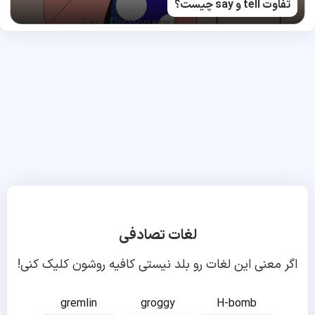
تفاوت tell و say چیست؟
لغات تصادفی
اگر معنی این لغات رو بلد نیستی کافیه روشون کلیک کنی!
gremlin
groggy
H-bomb