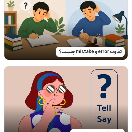
تفاوت error و mistake چیست؟