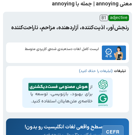
معنی annoying | جمله با annoying
adjective
B1
رنجش‌آور، اذیت‌کننده، آزاردهنده، مزاحم، ناراحت‌کننده
لیست کامل لغات دسته‌بندی شده‌ی کاربردی متوسط
تبلیغات
(تبلیغات را حذف کنید)
سطح واقعی لغات انگلیسیت رو بدون!
CEFR
تست رایگان · ۳۰ سوال · نتیجه فوری