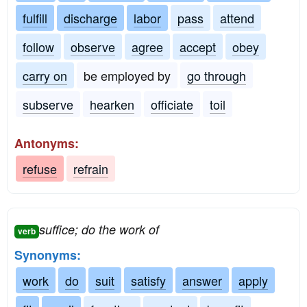
fulfill
discharge
labor
pass
attend
follow
observe
agree
accept
obey
carry on
be employed by
go through
subserve
hearken
officiate
toil
Antonyms:
refuse
refrain
suffice; do the work of
verb
Synonyms:
work
do
suit
satisfy
answer
apply