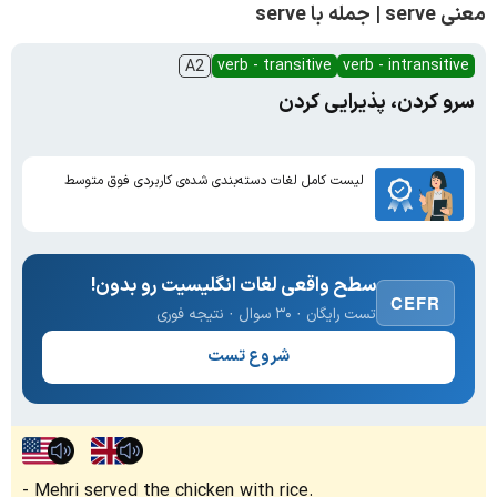
معنی serve | جمله با serve
verb - transitive
verb - intransitive
A2
سرو کردن، پذیرایی کردن
لیست کامل لغات دسته‌بندی شده‌ی کاربردی فوق متوسط
سطح واقعی لغات انگلیسیت رو بدون!
CEFR
تست رایگان · ۳۰ سوال · نتیجه فوری
شروع تست
Mehri served the chicken with rice.