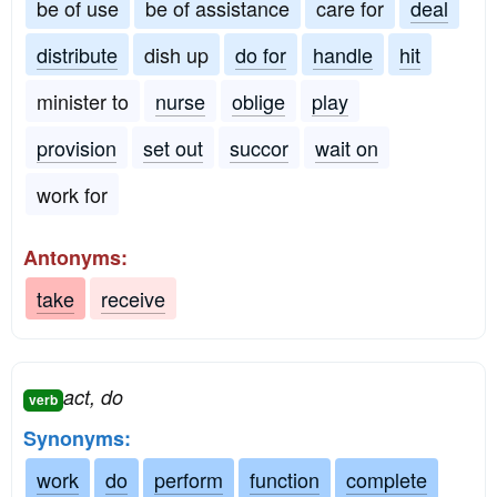
be of use
be of assistance
care for
deal
distribute
dish up
do for
handle
hit
minister to
nurse
oblige
play
provision
set out
succor
wait on
work for
Antonyms:
take
receive
act, do
verb
Synonyms:
work
do
perform
function
complete