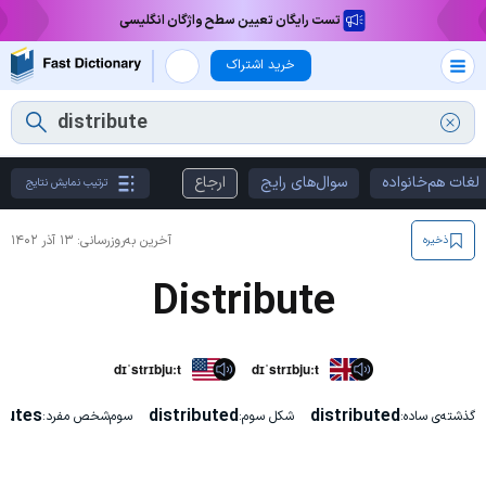
تست رایگان تعیین سطح واژگان انگلیسی
خرید اشتراک
لغات هم‌خانواده
سوال‌های رایج
ارجاع
ترتیب نمایش نتایج
آخرین به‌روزرسانی:
۱۳ آذر ۱۴۰۲
ذخیره
Distribute
dɪˈstrɪbjuːt
dɪˈstrɪbjuːt
ibutes
distributed
distributed
گذشته‌ی ساده:
شکل سوم:
سوم‌شخص مفرد: