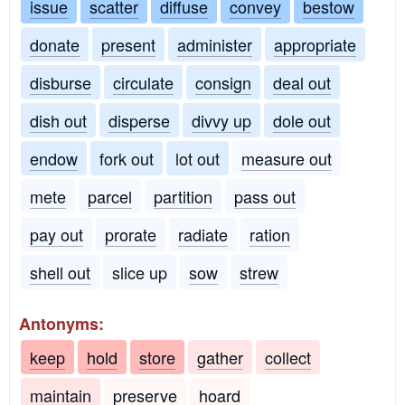
issue
scatter
diffuse
convey
bestow
donate
present
administer
appropriate
disburse
circulate
consign
deal out
dish out
disperse
divvy up
dole out
endow
fork out
lot out
measure out
mete
parcel
partition
pass out
pay out
prorate
radiate
ration
shell out
slice up
sow
strew
Antonyms:
keep
hold
store
gather
collect
maintain
preserve
hoard