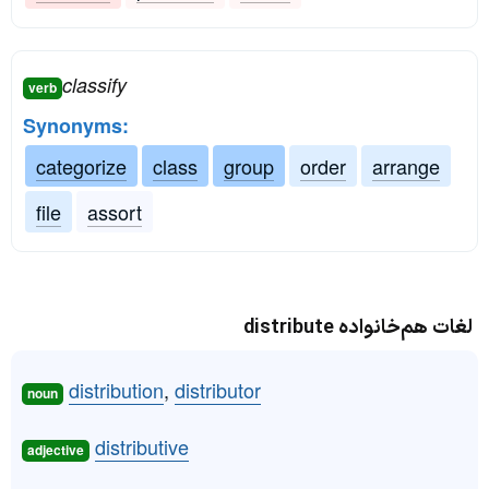
classify
verb
Synonyms:
categorize
class
group
order
arrange
file
assort
لغات هم‌خانواده distribute
distribution
,
distributor
noun
distributive
adjective