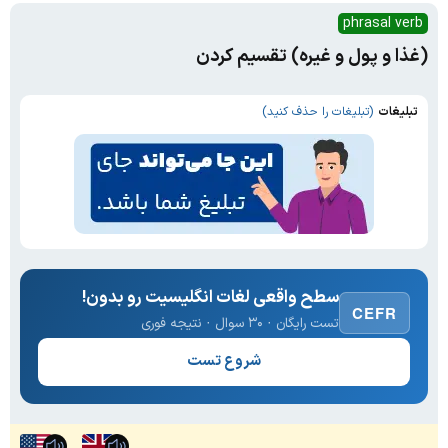
phrasal verb
(غذا و پول و غیره) تقسیم کردن
تبلیغات
(تبلیغات را حذف کنید)
سطح واقعی لغات انگلیسیت رو بدون!
CEFR
تست رایگان · ۳۰ سوال · نتیجه فوری
شروع تست