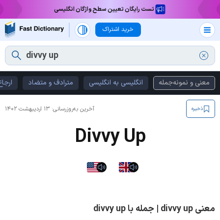
تست رایگان تعیین سطح واژگان انگلیسی
خرید اشتراک
معنی و نمونه‌جمله
انگلیسی به انگلیسی
مترادف و متضاد
ارجاع
آخرین به‌روزرسانی:
۱۳ اردیبهشت ۱۴۰۲
ذخیره
Divvy Up
معنی divvy up | جمله با divvy up