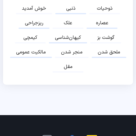
ذوحیات
ذنبی
خوش آمدید
عصاره
علک
ریزجراحی
گوشت بز
کیهان‌شناسی
کیمچی
ملحق شدن
منجر شدن
مالکیت عمومی
مقل