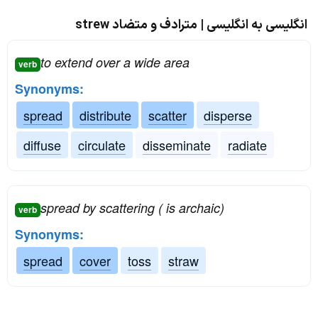
انگلیسی به انگلیسی | مترادف و متضاد strew
to extend over a wide area
verb
Synonyms:
spread
distribute
scatter
disperse
diffuse
circulate
disseminate
radiate
spread by scattering ( is archaic)
verb
Synonyms:
spread
cover
toss
straw