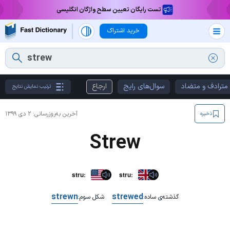
تست رایگان تعیین سطح واژگان انگلیسی
خرید اشتراک
مترادف و متضاد
سوال‌های رایج
ارجاع
ترتیب نمایش نتایج
آخرین به‌روزرسانی:
۲ دی ۱۳۹۹
ذخیره
Strew
struː
struː
strewn
strewed
گذشته‌ی ساده:
شکل سوم: