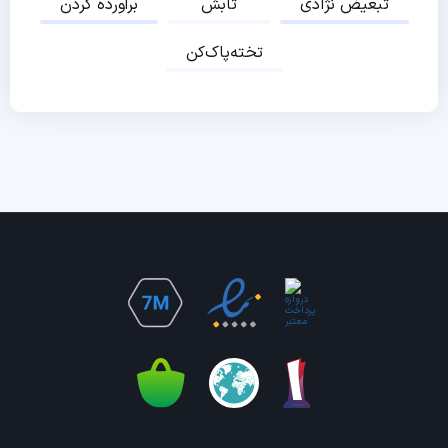
تبعیض نژادی
تابش
برآورده کردن
تخته‌پاک‌کن