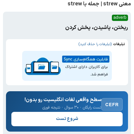
معنی strew | جمله با strew
adverb
ریختن، پاشیدن، پخش کردن
تبلیغات
(تبلیغات را حذف کنید)
سطح واقعی لغات انگلیسیت رو بدون!
CEFR
تست رایگان · ۳۰ سوال · نتیجه فوری
شروع تست