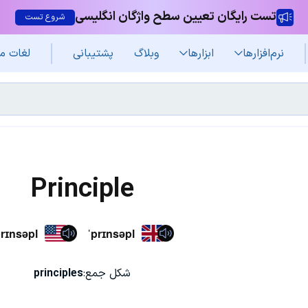
تست رایگان تعیین سطح واژگان انگلیسی
شروع تست
نرم‌افزار‌ها
ابزارها
وبلاگ
پشتیبانی
لغات م
Principle
prɪnsəpl
ˈprɪnsəpl
شکل جمع:
principles