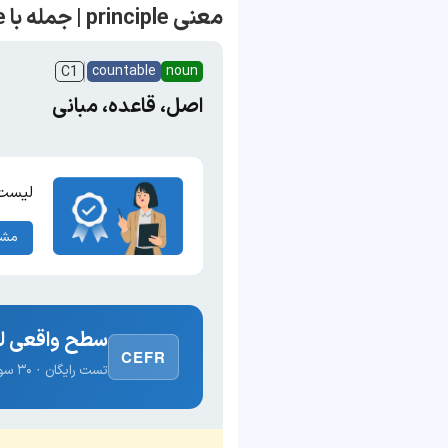
معنی principle | جمله با principle
countable
noun
C1
اصل، قاعده، مبانی
لیست 
مشا
سطح واقعی لغ
CEFR
تست رایگان · ۳۰ سوال · نتیجه فوری