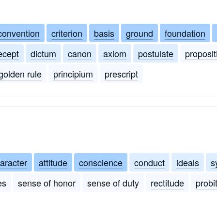
convention
criterion
basis
ground
foundation
ecept
dictum
canon
axiom
postulate
proposit
golden rule
principium
prescript
aracter
attitude
conscience
conduct
ideals
s
es
sense of honor
sense of duty
rectitude
probi