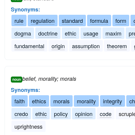
Synonyms:
rule
regulation
standard
formula
form
dogma
doctrine
ethic
usage
maxim
pr
fundamental
origin
assumption
theorem
belief, morality; morals
noun
Synonyms:
faith
ethics
morals
morality
integrity
ch
credo
ethic
policy
opinion
code
scrupl
uprightness