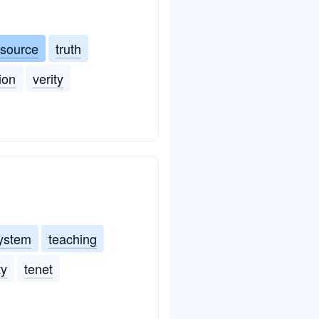
source
truth
ion
verity
ystem
teaching
ty
tenet