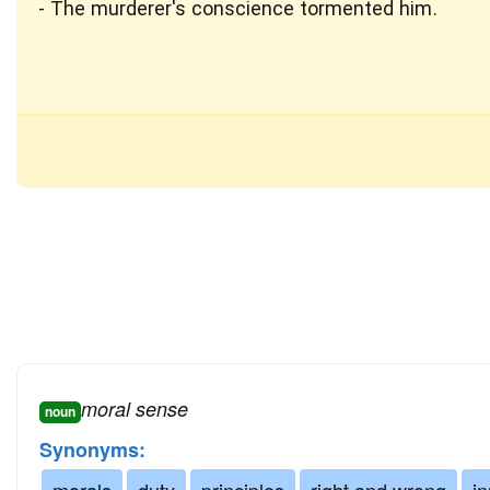
The murderer's conscience tormented him.
moral sense
noun
Synonyms:
morals
duty
principles
right and wrong
in