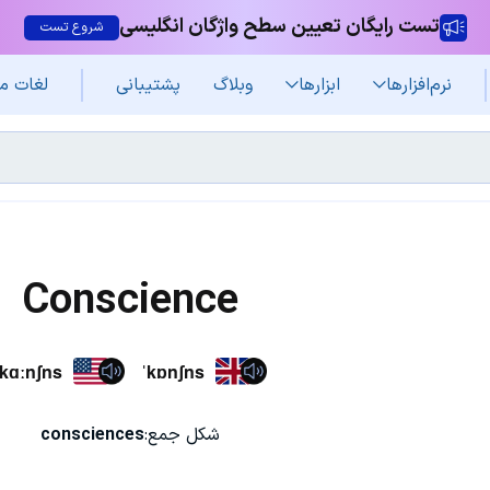
تست رایگان تعیین سطح واژگان انگلیسی
شروع تست
نرم‌افزار‌ها
ابزارها
وبلاگ
پشتیبانی
لغات م
Conscience
ˈkɑːnʃns
ˈkɒnʃns
شکل جمع:
consciences