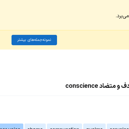
ی‌برد.
نمونه‌جمله‌های بیشتر
ضاد conscience
ner voice
shame
compunction
qualms
scruples