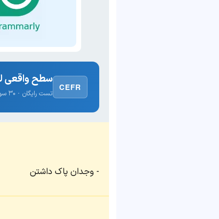
سطح واقعی لغ
CEFR
تست رایگان · ۳۰ سوال · نتیجه فوری
وجدان پاک داشتن