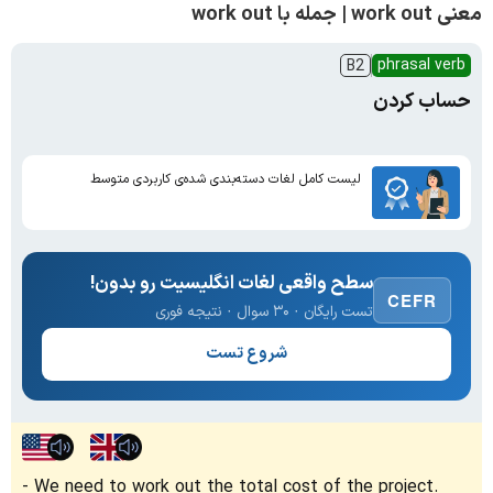
معنی work out | جمله با work out
phrasal verb
B2
حساب کردن
لیست کامل لغات دسته‌بندی شده‌ی کاربردی متوسط
سطح واقعی لغات انگلیسیت رو بدون!
CEFR
تست رایگان · ۳۰ سوال · نتیجه فوری
شروع تست
We need to work out the total cost of the project.