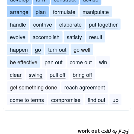
arrange
plan
formulate
manipulate
handle
contrive
elaborate
put together
evolve
accomplish
satisfy
result
happen
go
turn out
go well
be effective
pan out
come out
win
clear
swing
pull off
bring off
get something done
reach agreement
come to terms
compromise
find out
up
ارجاع به لغت work out