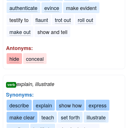
authenticate
evince
make evident
testify to
flaunt
trot out
roll out
make out
show and tell
Antonyms:
hide
conceal
explain, illustrate
verb
Synonyms:
describe
explain
show how
express
make clear
teach
set forth
illustrate