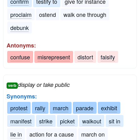
confirm
testify to
give for instance
proclaim
ostend
walk one through
debunk
Antonyms:
confuse
misrepresent
distort
falsify
display or take public
verb
Synonyms:
protest
rally
march
parade
exhibit
manifest
strike
picket
walkout
sit in
lie in
action for a cause
march on