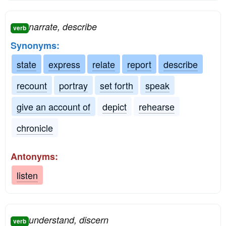
narrate, describe
verb
Synonyms:
state
express
relate
report
describe
recount
portray
set forth
speak
give an account of
depict
rehearse
chronicle
Antonyms:
listen
understand, discern
verb