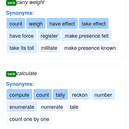
carry weight
verb
Synonyms:
count
weigh
have effect
take effect
have force
register
make presence felt
take its toll
militate
make presence known
calculate
verb
Synonyms:
compute
count
tally
reckon
number
enumerate
numerate
tale
count one by one