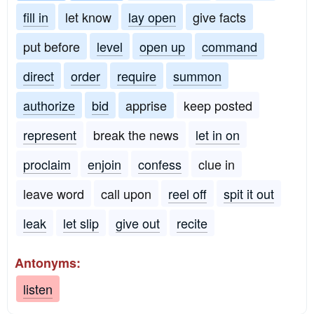
fill in
let know
lay open
give facts
put before
level
open up
command
direct
order
require
summon
authorize
bid
apprise
keep posted
represent
break the news
let in on
proclaim
enjoin
confess
clue in
leave word
call upon
reel off
spit it out
leak
let slip
give out
recite
Antonyms:
listen