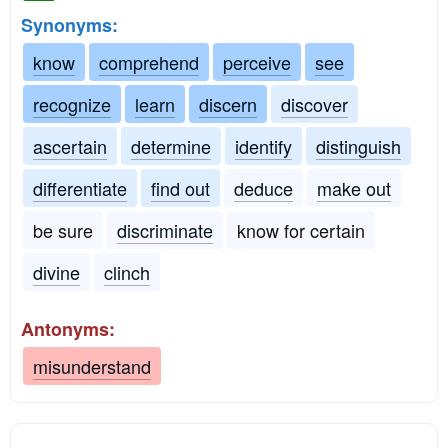
Synonyms:
know
comprehend
perceive
see
recognize
learn
discern
discover
ascertain
determine
identify
distinguish
differentiate
find out
deduce
make out
be sure
discriminate
know for certain
divine
clinch
Antonyms:
misunderstand